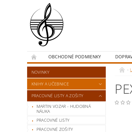
OBCHODNÉ PODMIENKY
DOPRA
NOVINKY
PE
KNIHY A UČEBNICE
PRACOVNÉ LISTY A ZOŠITY
MARTIN VOZAR - HUDOBNÁ
NÁUKA
PRACOVNÉ LISTY
PRACOVNÉ ZOŠITY