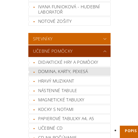
IVANA FUNIOKOVÁ - HUDEBNÍ
LABORATOŘ
NOTOVÉ ZOŠITY
SPEVNÍKY
UČEBNÉ POMÔCKY
DIDAKTICKÉ HRY A POMÔCKY
DOMINA, KARTY, PEXESÁ
HRAVÝ MUZIKANT
NÁSTENNÉ TABULE
MAGNETICKÉ TABUĽKY
KOCKY S NOTAMI
PAPIEROVÉ TABUĽKY A4, A5
UČEBNÉ CD
POPIS
CD NA POČÚVANIE