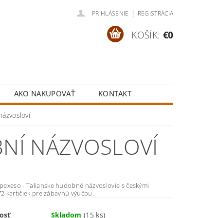
|
PRIHLÁSENIE
REGISTRÁCIA
KOŠÍK:
€0
AKO NAKUPOVAŤ
KONTAKT
názvosloví
BNÍ NÁZVOSLOVÍ
exeso - Talianske hudobné názvoslovie s českými
72 kartičiek pre zábavnú výučbu.
osť
Skladom
(15 ks)