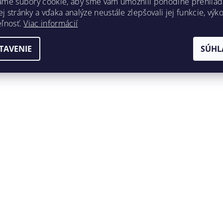
ame súbory cookie, aby sme vám umožnili pohodlné prehliad
 stránky a vďaka analýze neustále zlepšovali jej funkcie, výk
eľnosť.
Viac informácií
TAVENIE
SÚHL