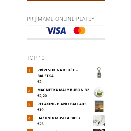
PRIJÍMAME ONLINE PLATBY
TOP 10
PRÍVESOK NA KĽÚČE –
BALETKA
€2
MAGNETKA MALÝ BUBON B2
€2,20
RELAXING PIANO BALLADS
€19
DÁŽDNIK MUSICA BIELY
€23