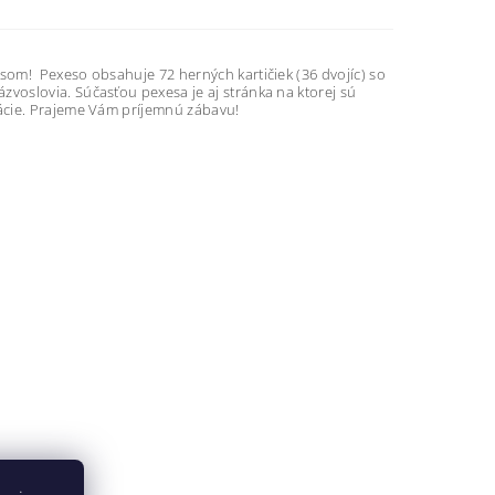
som! Pexeso obsahuje 72 herných kartičiek (36 dvojíc) so
oslovia. Súčasťou pexesa je aj stránka na ktorej sú
ácie. Prajeme Vám príjemnú zábavu!