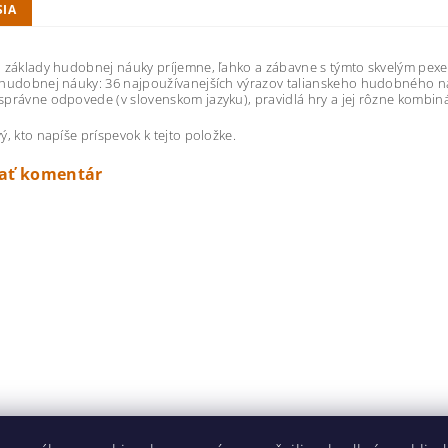
SIA
 základy hudobnej náuky príjemne, ľahko a zábavne s týmto skvelým pexe
hudobnej náuky: 36 najpoužívanejších výrazov talianskeho hudobného názv
právne odpovede (v slovenskom jazyku), pravidlá hry a jej rôzne kombin
ý, kto napíše príspevok k tejto položke.
dať komentár