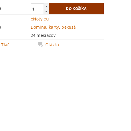
0
eNoty.eu
a
Domina, karty, pexesá
24 mesiacov
Tlač
Otázka