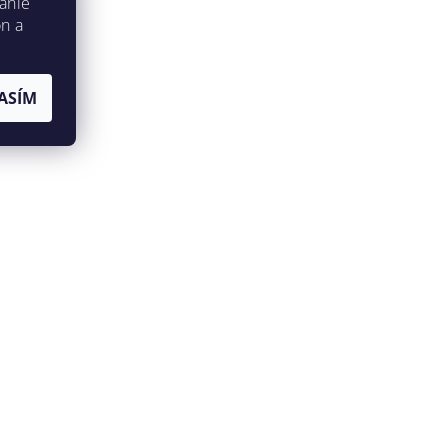
anie
on a
ASÍM