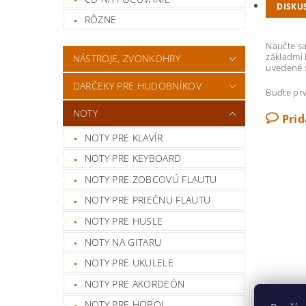
DISKU
RÔZNE
Naučte sa
základmi 
NÁSTROJE, ZVONKOHRY
uvedené s
DARČEKY PRE HUDOBNÍKOV
Buďte prv
NOTY
Pri
NOTY PRE KLAVÍR
NOTY PRE KEYBOARD
NOTY PRE ZOBCOVÚ FLAUTU
NOTY PRE PRIEČNU FLAUTU
NOTY PRE HUSLE
NOTY NA GITARU
NOTY PRE UKULELE
NOTY PRE AKORDEÓN
NOTY PRE HOBOJ