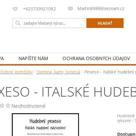
Martin8888@seznam.cz
+420739921082
VA
NAPÍŠTE NÁM
OCHRANA OSOBNÝCH ÚDAJOV
Učebné pomôcky
Domina, karty, pexesá
Pexeso - Italské hudební 
XESO - ITALSKÉ HUDE
Neohodnotené
Hudobné p
výrazmi - 
Dostupn