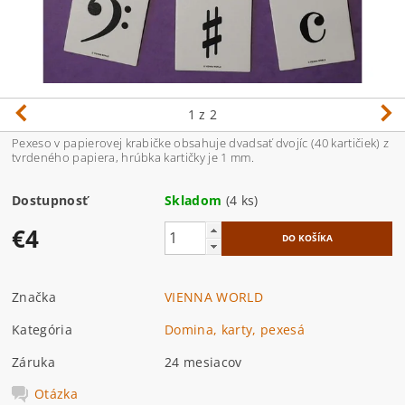
1
z 2
Pexeso v papierovej krabičke obsahuje dvadsať dvojíc (40 kartičiek) z
tvrdeného papiera, hrúbka kartičky je 1 mm.
Dostupnosť
Skladom
(4 ks)
€4
Značka
VIENNA WORLD
Kategória
Domina, karty, pexesá
Záruka
24 mesiacov
Otázka