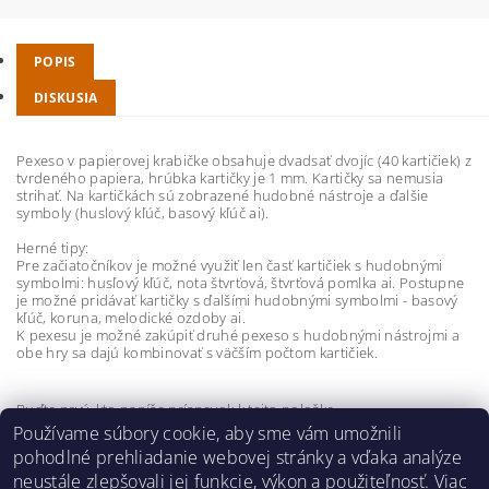
POPIS
DISKUSIA
Pexeso v papierovej krabičke obsahuje dvadsať dvojíc (40 kartičiek) z
tvrdeného papiera, hrúbka kartičky je 1 mm. Kartičky sa nemusia
strihať. Na kartičkách sú zobrazené hudobné nástroje a ďalšie
symboly (huslový kľúč, basový kľúč ai).
Herné tipy:
Pre začiatočníkov je možné využiť len časť kartičiek s hudobnými
symbolmi: husľový kľúč, nota štvrťová, štvrťová pomlka ai. Postupne
je možné pridávať kartičky s ďalšími hudobnými symbolmi - basový
kľúč, koruna, melodické ozdoby ai.
K pexesu je možné zakúpiť druhé pexeso s hudobnými nástrojmi a
obe hry sa dajú kombinovať s väčším počtom kartičiek.
Buďte prvý, kto napíše príspevok k tejto položke.
Používame súbory cookie, aby sme vám umožnili
Pridať komentár
pohodlné prehliadanie webovej stránky a vďaka analýze
neustále zlepšovali jej funkcie, výkon a použiteľnosť.
Viac