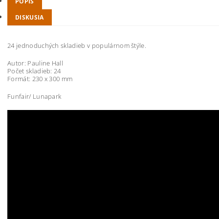
POPIS
DISKUSIA
24 jednoduchých skladieb v populárnom štýle.
Autor: Pauline Hall
Počet skladieb: 24
Formát: 230 x 300 mm
Funfair/ Lunapark