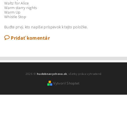
Waltz for Alice
Warm starry nights
Warm Up
Whistle Stop
Buďte prvý, kto napíše príspevok k tejto položke.
Pridať komentár
2026 ©
hudobnavychova.sk
, všetky práva vyhradené
Vytvoril Shoptet