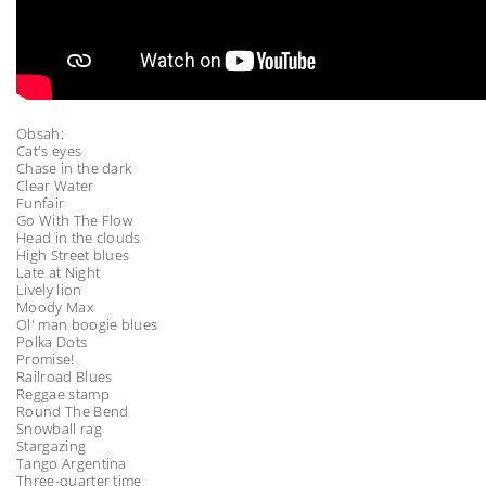
Obsah:
Cat's eyes
Chase in the dark
Clear Water
Funfair
Go With The Flow
Head in the clouds
High Street blues
Late at Night
Lively lion
Moody Max
Ol' man boogie blues
Polka Dots
Promise!
Railroad Blues
Reggae stamp
Round The Bend
Snowball rag
Stargazing
Tango Argentina
Three-quarter time