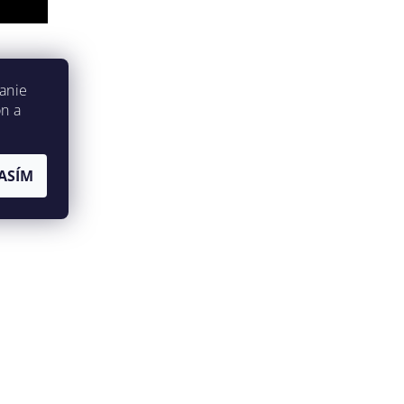
anie
on a
ASÍM