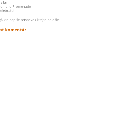
s lair
tion and Promenade
elebrate!
ý, kto napíše príspevok k tejto položke.
dať komentár