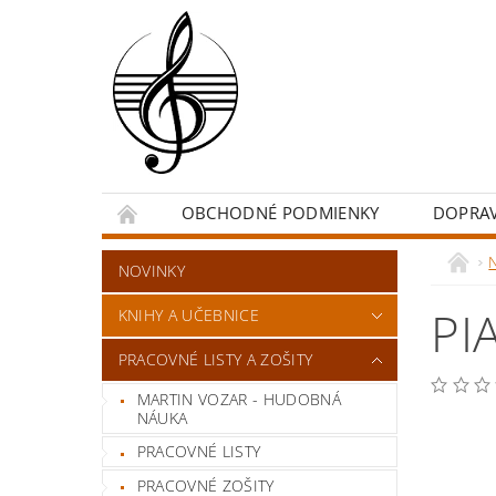
OBCHODNÉ PODMIENKY
DOPRA
NOVINKY
PI
KNIHY A UČEBNICE
PRACOVNÉ LISTY A ZOŠITY
MARTIN VOZAR - HUDOBNÁ
NÁUKA
PRACOVNÉ LISTY
PRACOVNÉ ZOŠITY