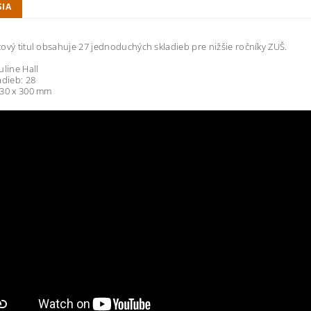
SIA
ový titul obsahuje 27 jednoduchých skladieb pre nižšie ročníky ZUŠ.
uline Hall
adieb: 28
230 x 300 mm