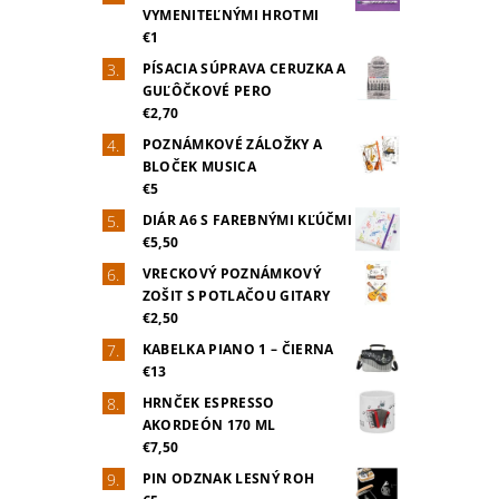
VYMENITEĽNÝMI HROTMI
€1
PÍSACIA SÚPRAVA CERUZKA A
GUĽÔČKOVÉ PERO
€2,70
POZNÁMKOVÉ ZÁLOŽKY A
BLOČEK MUSICA
€5
DIÁR A6 S FAREBNÝMI KĽÚČMI
€5,50
VRECKOVÝ POZNÁMKOVÝ
ZOŠIT S POTLAČOU GITARY
€2,50
KABELKA PIANO 1 – ČIERNA
€13
HRNČEK ESPRESSO
AKORDEÓN 170 ML
€7,50
PIN ODZNAK LESNÝ ROH