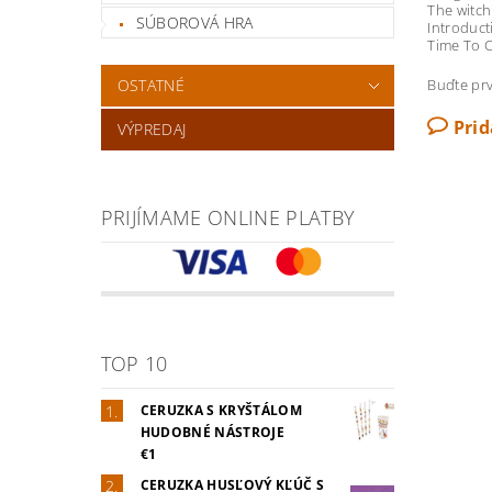
The witch'
SÚBOROVÁ HRA
Introduc
Time To C
OSTATNÉ
Buďte prv
Pri
VÝPREDAJ
PRIJÍMAME ONLINE PLATBY
TOP 10
CERUZKA S KRYŠTÁLOM
HUDOBNÉ NÁSTROJE
€1
CERUZKA HUSĽOVÝ KĽÚČ S