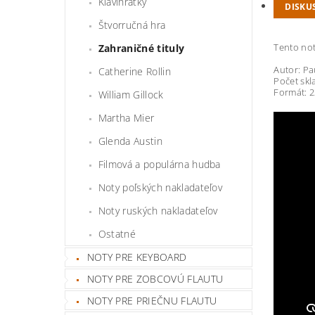
Klavihrátky
DISKU
Štvorručná hra
Tento not
Zahraničné tituly
Autor: Pa
Catherine Rollin
Počet skl
Formát: 
William Gillock
Martha Mier
Glenda Austin
Filmová a populárna hudba
Noty poľských nakladateľov
Noty ruských nakladateľov
Ostatné
NOTY PRE KEYBOARD
NOTY PRE ZOBCOVÚ FLAUTU
NOTY PRE PRIEČNU FLAUTU