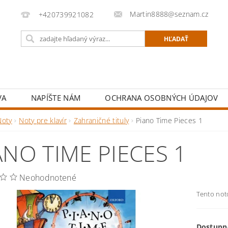
Martin8888@seznam.cz
+420739921082
VA
NAPÍŠTE NÁM
OCHRANA OSOBNÝCH ÚDAJOV
Noty
Noty pre klavír
Zahraničné tituly
Piano Time Pieces 1
ANO TIME PIECES 1
Neohodnotené
Tento not
Dostupn