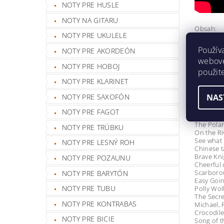
NOTY PRE HUSLE
NOTY NA GITARU
Obsah:
NOTY PRE UKULELE
Trick mir
Spooks
Použív
NOTY PRE AKORDEÓN
Morning 
webovej
Grass So
NOTY PRE HOBOJ
Frog cou
použit
Allegrett
NOTY PRE KLARINET
Bohemia
Martians
NAS
NOTY PRE SAXOFÓN
IN THE D
A chat be
NOTY PRE FAGOT
Turpin
The Polar
NOTY PRE TRÚBKU
On the Ri
See what I
NOTY PRE LESNÝ ROH
Chinese 
Brave Kni
NOTY PRE POZAUNU
Cheerful
Scarboro
NOTY PRE BARYTÓN
Easy Goi
NOTY PRE TUBU
Polly Wol
The Secr
NOTY PRE KONTRABAS
Michael,
Crocodile
NOTY PRE BICIE
Song of 