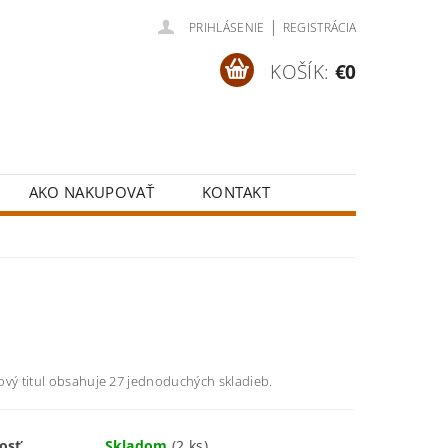
|
PRIHLÁSENIE
REGISTRÁCIA
KOŠÍK:
€0
AKO NAKUPOVAŤ
KONTAKT
ový titul obsahuje 27 jednoduchých skladieb.
osť
Skladom
(2 ks)