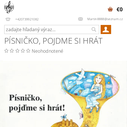
€0
Martin8888@seznam.cz
+420739921082
PÍSNIČKO, POJDME SI HRÁT
Neohodnotené