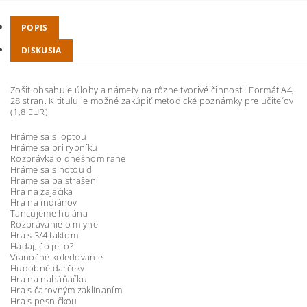
POPIS
DISKUSIA
Zošit obsahuje úlohy a námety na rôzne tvorivé činnosti. Formát A4,
28 stran. K titulu je možné zakúpiť metodické poznámky pre učiteľov
(1,8 EUR).
Hráme sa s loptou
Hráme sa pri rybníku
Rozprávka o dnešnom rane
Hráme sa s notou d
Hráme sa ba strašení
Hra na zajačika
Hra na indiánov
Tancujeme hulána
Rozprávanie o mlyne
Hra s 3/4 taktom
Hádaj, čo je to?
Vianočné koledovanie
Hudobné darčeky
Hra na naháňačku
Hra s čarovným zaklínaním
Hra s pesničkou