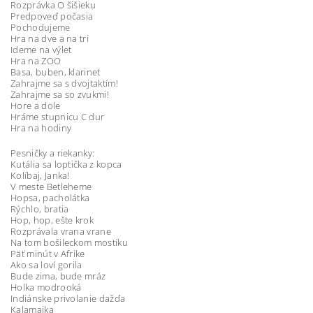
Rozprávka O šišieku
Predpoveď počasia
Pochodujeme
Hra na dve a na tri
Ideme na výlet
Hra na ZOO
Basa, buben, klarinet
Zahrajme sa s dvojtaktím!
Zahrajme sa so zvukmi!
Hore a dole
Hráme stupnicu C dur
Hra na hodiny
Pesničky a riekanky:
Kutália sa loptička z kopca
Kolíbaj, Janka!
V meste Betleheme
Hopsa, pacholátka
Rýchlo, bratia
Hop, hop, ešte krok
Rozprávala vrana vrane
Na tom bošileckom mostíku
Päť minút v Afrike
Ako sa loví gorila
Bude zima, bude mráz
Holka modrooká
Indiánske privolanie dažďa
Kalamajka