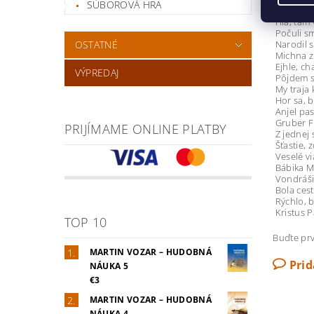
SÚBOROVÁ HRA
Čo to z
Hľa, tam
Počuli s
OSTATNÉ
Narodil s
Michna z 
Ejhle, ch
VÝPREDAJ
Pôjdem s
My traja k
Hor sa, br
Anjel pas
Gruber Fr
PRIJÍMAME ONLINE PLATBY
Z jednej 
Šťastie, z
Veselé v
Bábika M
Vondráši
Bola cest
Rýchlo, b
Kristus P
TOP 10
Buďte prv
MARTIN VOZAR – HUDOBNÁ
Pri
NÁUKA 5
€3
MARTIN VOZAR – HUDOBNÁ
NÁUKA 4