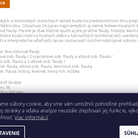
SIA
ských a moravských vianočných kolied bude na predvianočnom trhu prep
vláštnosťou. Obsahuje 26 úprav najznámejších aj menej frekventovaných ko
vé flauty. Piesne je však možné využiť aj pre priečne flauty, hoboje, klarin
obre budú znieť na husliach alebo v ľubovoľných kombináciách uvedený
h a interpretačne vďačných úprav zostavovať rozličné nástrojové súbory a
: dve zobcové flauty
vé zob. flauty / 2 sopránové zob. flauty a altová zob. flauta /
 zob. flauta a 2 altové zob. flauty /
b. flauta, altová zob. flauta, tenorová zob. flauta,
b. flauta, hoboj, klarinet, lesný roh, trúbka
dolf Gruber
an: 16
230 x 300 mm
ame súbory cookie, aby sme vám umožnili pohodlné prehliad
ťastie
 stránky a vďaka analýze neustále zlepšovali jej funkcie, výk
počujte, pastuškové
eľnosť.
Viac informácií
ásne neviniatko
ám noviny
ianočné hody
TAVENIE
SÚHL
m rád k Betlehému
e valaši