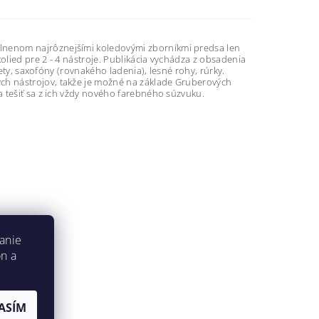
lnenom najrôznejšími koledovými zborníkmi predsa len
lied pre 2 - 4 nástroje. Publikácia vychádza z obsadenia
ety, saxofóny (rovnakého ladenia), lesné rohy, rúrky.
ch nástrojov, takže je možné na základe Gruberových
 tešiť sa z ich vždy nového farebného súzvuku.
anie
on a
ASÍM