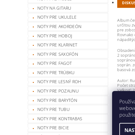
DISKU
NOTY NA GITARU
NOTY PRE UKULELE
Album če
určitou z
NOTY PRE AKORDEÓN
pre zobco
Rovnako d
NOTY PRE HOBOJ
nápaditýc
NOTY PRE KLARINET
Obsadenie
NOTY PRE SAXOFÓN
2 sopráno
sopránová
NOTY PRE FAGOT
soprán. zo
basová zo
NOTY PRE TRÚBKU
Autor: Ru
NOTY PRE LESNÝ ROH
Počet str
Veľkosť: 
NOTY PRE POZAUNU
NOTY PRE BARYTÓN
Použív
Obsah:
Daj Boh š
webovej
NOTY PRE TUBU
Počujte, 
použit
Ako si kr
NOTY PRE KONTRABAS
Nesem v
Veselé v
NOTY PRE BICIE
NAS
Ja by so
Pásli ovc