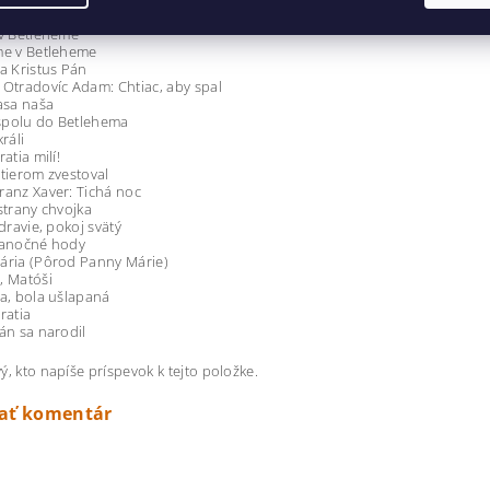
namená
 v Betleheme
me v Betleheme
a Kristus Pán
Otradovíc Adam: Chtiac, aby spal
asa naša
polu do Betlehema
ráli
atia milí!
tierom zvestoval
anz Xaver: Tichá noc
strany chvojka
dravie, pokoj svätý
ianočné hody
ária (Pôrod Panny Márie)
, Matóši
a, bola ušlapaná
ratia
án sa narodil
ý, kto napíše príspevok k tejto položke.
dať komentár