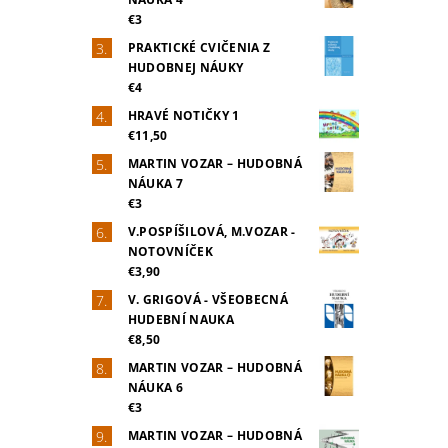
€3
PRAKTICKÉ CVIČENIA Z
HUDOBNEJ NÁUKY
€4
HRAVÉ NOTIČKY 1
€11,50
MARTIN VOZAR – HUDOBNÁ
NÁUKA 7
€3
V.POSPÍŠILOVÁ, M.VOZAR -
NOTOVNÍČEK
€3,90
V. GRIGOVÁ - VŠEOBECNÁ
HUDEBNÍ NAUKA
€8,50
MARTIN VOZAR – HUDOBNÁ
NÁUKA 6
€3
MARTIN VOZAR – HUDOBNÁ