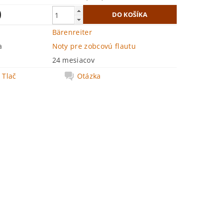
0
Bärenreiter
a
Noty pre zobcovú flautu
24 mesiacov
Tlač
Otázka