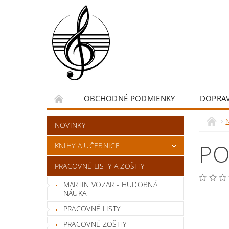
OBCHODNÉ PODMIENKY
DOPRA
NOVINKY
PO
KNIHY A UČEBNICE
PRACOVNÉ LISTY A ZOŠITY
MARTIN VOZAR - HUDOBNÁ
NÁUKA
PRACOVNÉ LISTY
PRACOVNÉ ZOŠITY