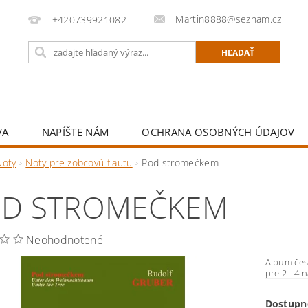
Martin8888@seznam.cz
+420739921082
VA
NAPÍŠTE NÁM
OCHRANA OSOBNÝCH ÚDAJOV
Noty
Noty pre zobcovú flautu
Pod stromečkem
D STROMEČKEM
Neohodnotené
Album čes
pre 2 - 4 n
Dostupn