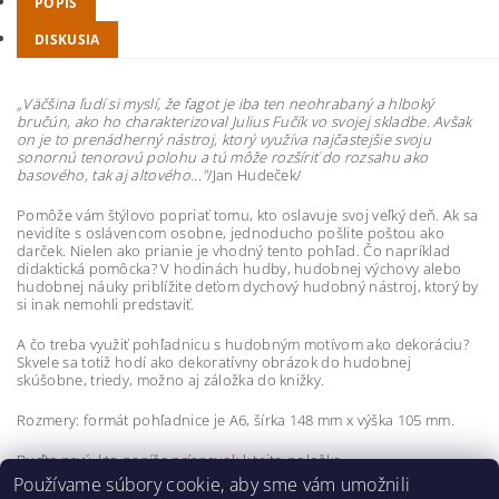
POPIS
DISKUSIA
„Väčšina ľudí si myslí, že fagot je iba ten neohrabaný a hlboký
bručún, ako ho charakterizoval Julius Fučík vo svojej skladbe. Avšak
on je to prenádherný nástroj, ktorý využíva najčastejšie svoju
sonornú tenorovú polohu a tú môže rozšíriť do rozsahu ako
basového, tak aj altového..."
/Jan Hudeček/
Pomôže vám štýlovo popriať tomu, kto oslavuje svoj veľký deň. Ak sa
nevidíte s oslávencom osobne, jednoducho pošlite poštou ako
darček. Nielen ako prianie je vhodný tento pohľad. Čo napríklad
didaktická pomôcka? V hodinách hudby, hudobnej výchovy alebo
hudobnej náuky priblížite deťom dychový hudobný nástroj, ktorý by
si inak nemohli predstaviť.
A čo treba využiť pohľadnicu s hudobným motívom ako dekoráciu?
Skvele sa totiž hodí ako dekoratívny obrázok do hudobnej
skúšobne, triedy, možno aj záložka do knižky.
Rozmery: formát pohľadnice je A6, šírka 148 mm x výška 105 mm.
Buďte prvý, kto napíše príspevok k tejto položke.
Používame súbory cookie, aby sme vám umožnili