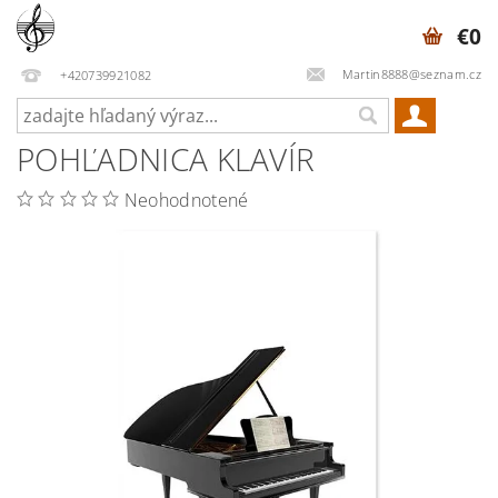
€0
Martin8888@seznam.cz
+420739921082
POHĽADNICA KLAVÍR
Neohodnotené