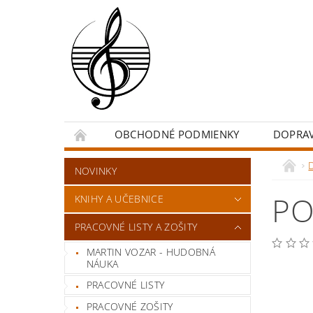
OBCHODNÉ PODMIENKY
DOPRA
NOVINKY
PO
KNIHY A UČEBNICE
PRACOVNÉ LISTY A ZOŠITY
MARTIN VOZAR - HUDOBNÁ
NÁUKA
PRACOVNÉ LISTY
PRACOVNÉ ZOŠITY