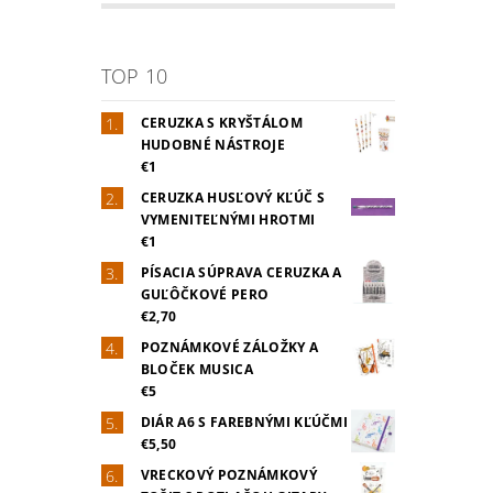
TOP 10
CERUZKA S KRYŠTÁLOM
HUDOBNÉ NÁSTROJE
€1
CERUZKA HUSĽOVÝ KĽÚČ S
VYMENITEĽNÝMI HROTMI
€1
PÍSACIA SÚPRAVA CERUZKA A
GUĽÔČKOVÉ PERO
€2,70
POZNÁMKOVÉ ZÁLOŽKY A
BLOČEK MUSICA
€5
DIÁR A6 S FAREBNÝMI KĽÚČMI
€5,50
VRECKOVÝ POZNÁMKOVÝ