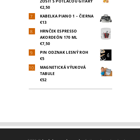
ZOŠIT S POTLAČOU GITARY
€2,50
KABELKA PIANO 1 – ČIERNA
€13
HRNČEK ESPRESSO
AKORDEÓN 170 ML
€7,50
PIN ODZNAK LESNÝ ROH
€5
MAGNETICKÁ VÝUKOVÁ
TABULE
€52