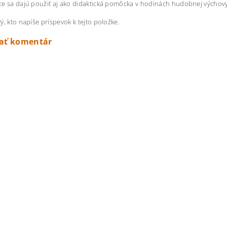
e sa dajú použiť aj ako didaktická pomôcka v hodinách hudobnej výchov
ý, kto napíše príspevok k tejto položke.
dať komentár