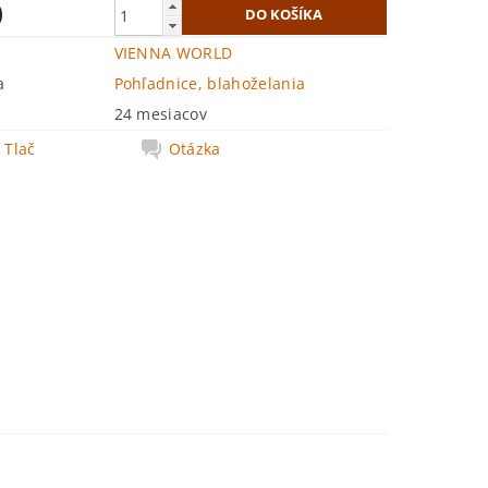
0
VIENNA WORLD
a
Pohľadnice, blahoželania
24 mesiacov
Tlač
Otázka