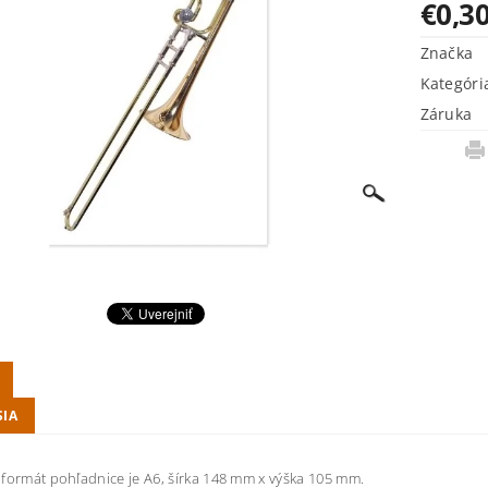
€0,3
Značka
Kategóri
Záruka
SIA
formát pohľadnice je A6, šírka 148 mm x výška 105 mm.