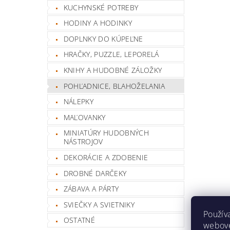
KUCHYNSKÉ POTREBY
HODINY A HODINKY
DOPLNKY DO KÚPEĽNE
HRAČKY, PUZZLE, LEPORELÁ
KNIHY A HUDOBNÉ ZÁLOŽKY
POHĽADNICE, BLAHOŽELANIA
NÁLEPKY
MAĽOVANKY
MINIATÚRY HUDOBNÝCH
NÁSTROJOV
DEKORÁCIE A ZDOBENIE
DROBNÉ DARČEKY
ZÁBAVA A PÁRTY
SVIEČKY A SVIETNIKY
Použív
OSTATNÉ
webovej