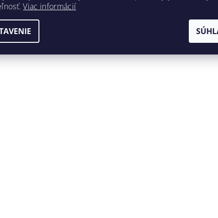
eľnosť.
Viac informácií
TAVENIE
SÚHL