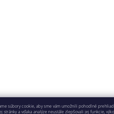
ame súbory cookie, aby sme vám umožnili pohodlné prehliad
 stránky a vďaka analýze neustále zlepšovali jej funkcie, výk