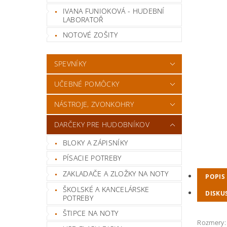
IVANA FUNIOKOVÁ - HUDEBNÍ
LABORATOŘ
NOTOVÉ ZOŠITY
SPEVNÍKY
UČEBNÉ POMÔCKY
NÁSTROJE, ZVONKOHRY
DARČEKY PRE HUDOBNÍKOV
BLOKY A ZÁPISNÍKY
PÍSACIE POTREBY
ZAKLADAČE A ZLOŽKY NA NOTY
POPIS
ŠKOLSKÉ A KANCELÁRSKE
DISKU
POTREBY
ŠTIPCE NA NOTY
Rozmery: 