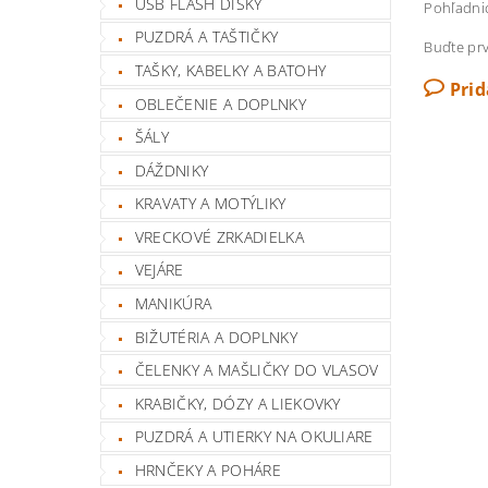
USB FLASH DISKY
Pohľadnic
PUZDRÁ A TAŠTIČKY
Buďte prv
TAŠKY, KABELKY A BATOHY
Pri
OBLEČENIE A DOPLNKY
ŠÁLY
DÁŽDNIKY
KRAVATY A MOTÝLIKY
VRECKOVÉ ZRKADIELKA
VEJÁRE
MANIKÚRA
BIŽUTÉRIA A DOPLNKY
ČELENKY A MAŠLIČKY DO VLASOV
KRABIČKY, DÓZY A LIEKOVKY
PUZDRÁ A UTIERKY NA OKULIARE
HRNČEKY A POHÁRE