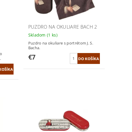
PUZDRO NA OKULIARE BACH 2
Skladom
(1 ks)
Puzdro na okuliare s portrétom J. S.
Bacha.
ho
€7
.