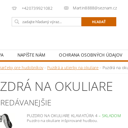
Martin8888@seznam.cz
+420739921082
VA
NAPÍŠTE NÁM
OCHRANA OSOBNÝCH ÚDAJOV
Darčeky pre hudobníkov
Puzdrá a utierky na okuliare
Puzdrá na oku
ZDRÁ NA OKULIARE
PREDÁVANEJŠIE
PUZDRO NA OKULIARE KLAVIATÚRA 4
–
SKLADOM
Puzdro na okuliare inšpirované hudbou.