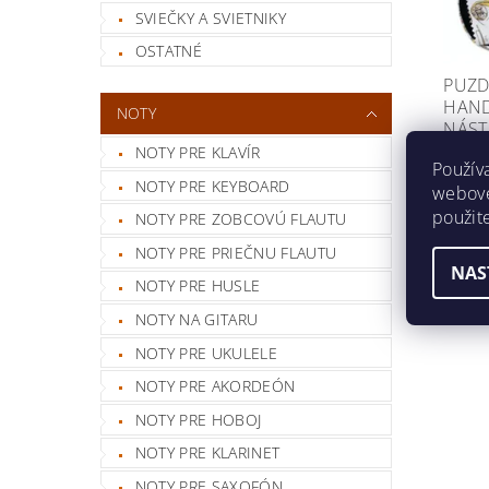
SVIEČKY A SVIETNIKY
OSTATNÉ
PUZD
HAND
NOTY
NÁST
NOTY PRE KLAVÍR
Skla
Použív
NOTY PRE KEYBOARD
Puzdro
webovej
dychov
použit
NOTY PRE ZOBCOVÚ FLAUTU
€8,
NOTY PRE PRIEČNU FLAUTU
NAS
NOTY PRE HUSLE
NOTY NA GITARU
NOTY PRE UKULELE
NOTY PRE AKORDEÓN
NOTY PRE HOBOJ
NOTY PRE KLARINET
NOTY PRE SAXOFÓN