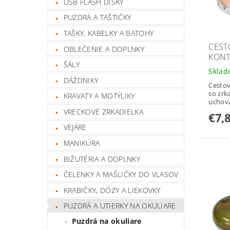
USB FLASH DISKY
PUZDRÁ A TAŠTIČKY
TAŠKY, KABELKY A BATOHY
CEST
OBLEČENIE A DOPLNKY
KONT
ŠÁLY
Skla
DÁŽDNIKY
Cestov
so zrk
KRAVATY A MOTÝLIKY
uchová
VRECKOVÉ ZRKADIELKA
€7,
VEJÁRE
MANIKÚRA
BIŽUTÉRIA A DOPLNKY
ČELENKY A MAŠLIČKY DO VLASOV
KRABIČKY, DÓZY A LIEKOVKY
PUZDRÁ A UTIERKY NA OKULIARE
Puzdrá na okuliare