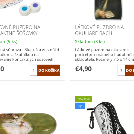
OVNÉ PUZDRO NA
LÁTKOVÉ PUZDRO NA
AKTNÉ ŠOŠOVKY
OKULIARE BACH
dom
(5 ks)
Skladom
(3 ks)
ná súprava – škatuľka vo vnútri
Látkové puzdro na okuliare s
adlom a škatuľkou na
portrétom známeho hudobné
vanie kontaktných šošoviek.
skladateľa. Rozmery 7,5 x 14 cm
80
€4,90
Novinka
Tip