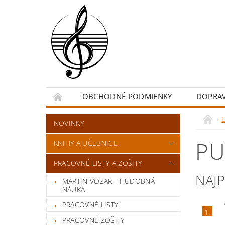
OBCHODNÉ PODMIENKY
DOPRA
NOVINKY
PU
KNIHY A UČEBNICE
PRACOVNÉ LISTY A ZOŠITY
NAJ
MARTIN VOZAR - HUDOBNÁ
NÁUKA
PRACOVNÉ LISTY
1.
PRACOVNÉ ZOŠITY