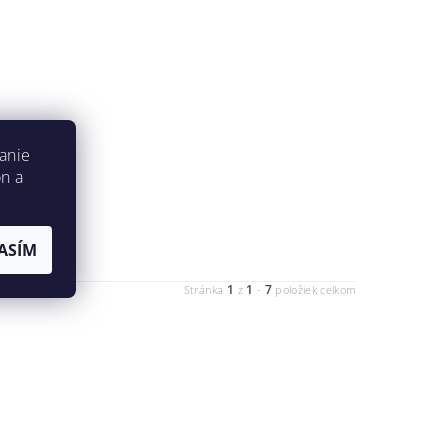
anie
on a
ASÍM
1
1
7
Stránka
z
-
položiek celkom