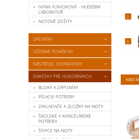
IVANA FUNIOKOVÁ - HUDEBNÍ
LABORATOŘ
2.
NOTOVÉ ZOŠITY
SPEVNÍKY
3.
UČEBNÉ POMÔCKY
NÁSTROJE, ZVONKOHRY
DARČEKY PRE HUDOBNÍKOV
ABECE
BLOKY A ZÁPISNÍKY
PÍSACIE POTREBY
ZAKLADAČE A ZLOŽKY NA NOTY
ŠKOLSKÉ A KANCELÁRSKE
POTREBY
ŠTIPCE NA NOTY