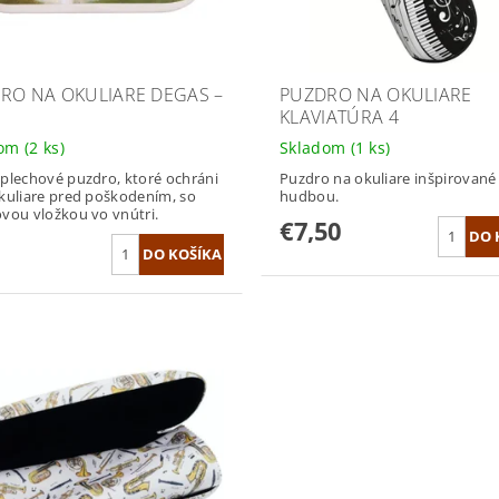
RO NA OKULIARE DEGAS –
PUZDRO NA OKULIARE
KLAVIATÚRA 4
dom
(2 ks)
Skladom
(1 ks)
plechové puzdro, ktoré ochráni
Puzdro na okuliare inšpirované
kuliare pred poškodením, so
hudbou.
vou vložkou vo vnútri.
€7,50