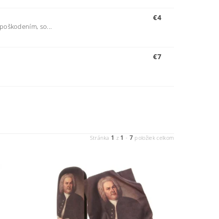
€4
poškodením, so...
€7
1
1
7
Stránka
z
-
položiek celkom