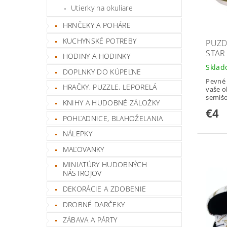
Utierky na okuliare
HRNČEKY A POHÁRE
KUCHYNSKÉ POTREBY
PUZD
STAR
HODINY A HODINKY
Skla
DOPLNKY DO KÚPEĽNE
Pevné 
HRAČKY, PUZZLE, LEPORELÁ
vaše o
semišo
KNIHY A HUDOBNÉ ZÁLOŽKY
€4
POHĽADNICE, BLAHOŽELANIA
NÁLEPKY
MAĽOVANKY
MINIATÚRY HUDOBNÝCH
NÁSTROJOV
DEKORÁCIE A ZDOBENIE
DROBNÉ DARČEKY
ZÁBAVA A PÁRTY