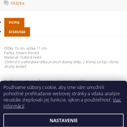
Otázka
POPIS
DISKUSIA
Dĺžka 15 cm, výška 11 cm.
Farba: tmavo modrá
Materiál: Oxford textil
Oxford či oxfordská látka je druh tkanej látky, z ktorej sa šijú rôzne
druhy košieľ.
Buďte prvý, kto napíše príspevok k tejto položke.
Používame súbory cookie, aby sme vám umožnili
Pridať komentár
pohodlné prehliadanie webovej stránky a vďaka analýze
neustále zlepšovali jej funkcie, výkon a použiteľnosť.
Viac
informácií
NASTAVENIE