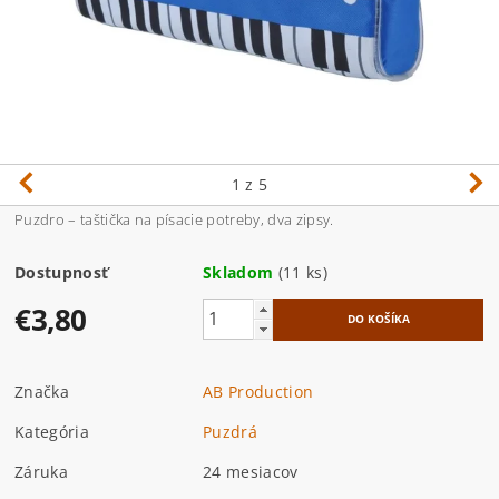
1
z 5
Puzdro – taštička na písacie potreby, dva zipsy.
Dostupnosť
Skladom
(11 ks)
€3,80
Značka
AB Production
Kategória
Puzdrá
Záruka
24 mesiacov