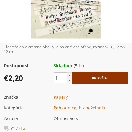
Blahoželanie vrátane obálky je balené v celofáne, rozmery 16,5 cm x
12 cm.
Dostupnosť
Skladom
(5 ks)
€2,20
Značka
Papery
Kategória
Pohľadnice, blahoželania
Záruka
24 mesiacov
Otázka