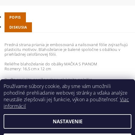
POPIS
DISKUSIA
Predná strana priania je embosovaná a nalisované fólie zvýrazňujú
plasticitu motívov. Blahoželanie je balené spoločne s obálkou v
priehľadnej celofánovej fólii.
Reliéfne blahoželanie do obálky MAČKA S PIANOM
Rozmery: 16,5 cm x 12 cm
Buďte prvý, kto napíše príspevok k tejto položke.
Používame súbory cookie, aby sme vám umožnili
Pridať komentár
pohodlné prehliadanie webovej stránky a vďaka analýze
neustále zlepšovali jej funkcie, výkon a použiteľnosť.
Viac
informácií
NASTAVENIE
2026 ©
hudobnavychova.sk
, všetky práva vyhradené