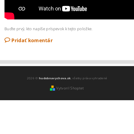
Buďte prvý, kto napíše príspevok k tejto položke.
Pridať komentár
2026 ©
hudobnavychova.sk
, všetky práva vyhradené
Vytvoril Shoptet