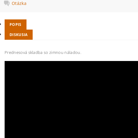
Otázka
POPIS
DISKUSIA
Prednesová skladba so zimnou náladou.