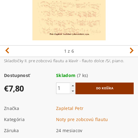
1
z 6
Skladbičky II. pre zobcovú flautu a klavír - flauto dolce /S/, piano.
Dostupnosť
Skladom
(7 ks)
€7,80
Značka
Zapletal Petr
Kategória
Noty pre zobcovú flautu
Záruka
24 mesiacov