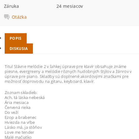
Záruka
24 mesiacov
Otázka
POPIS
DISKUSIA
Titul Slávne melódie 2 v ľahkej úprave pre klavír obsahuje známe
piesne, evergreeny a melódie rôznych hudobných štýlov a žánrov v
úprave pre piano. Skladby sú doplnené akordovými značkami pre
možnosť doprovodu na gitaru, keyboard, klavír.
Zoznam skladieb:
Ach, tá láska nebeská
Ária mesiaca
Červená rieka
Do veží
Ezop a brabenec
Hviezda na vŕbe
Lásko má, ja stôňov
Love me tender
Malé mačiatko