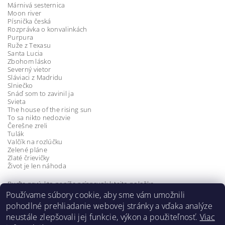
Márnivá sesternica
Moon river
Písnička česká
Rozprávka o konvalinkách
Purpura
Ruže z Texasu
Santa Lucia
Zbohom lásko
Severný vietor
Sláviaci z Madridu
Slniečko
Snáď som to zavinil ja
Svieta
The house of the rising sun
To sa nikto nedozvie
Čerešne zreli
Tulák
Valčík na rozlúčku
Zelené pláne
Zlaté črievičky
Život je len náhoda
Buďte prvý, kto napíše príspevok k tejto položke.
Používame súbory cookie, aby sme vám umožnili
Pridať komentár
pohodlné prehliadanie webovej stránky a vďaka analýze
neustále zlepšovali jej funkcie, výkon a použiteľnosť.
Viac