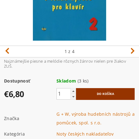
1
z 4
Najznámejšie piesne a melódie rôznych žánrov nielen pre žiakov
ZUŠ.
Dostupnosť
Skladom
(3 ks)
€6,80
G + W, výroba hudebních nástrojů a
Značka
pomůcek, spol. s r.o.
Kategória
Noty českých nakladateľov