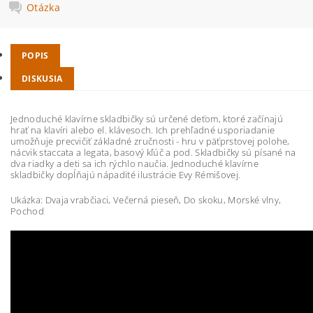
Otázka
POPIS
DISKUSIA
Jednoduché klavírne skladbičky sú určené deťom, ktoré začínajú
hrať na klavíri alebo el. klávesoch. Ich prehľadné usporiadanie
umožňuje precvičiť základné zručnosti - hru v päťprstovej polohe,
nácvik staccata a legata, basový kľúč a pod. Skladbičky sú písané na
dva riadky a deti sa ich rýchlo naučia. Jednoduché klavírne
skladbičky dopĺňajú nápadité ilustrácie Evy Rémišovej.
Ukázka: Dvaja vrabčiaci, Večerná pieseň, Do skoku, Morské vlny,
Pochod