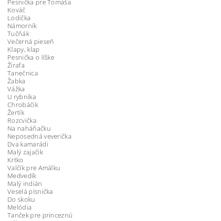
Pesnička pre Tomáša
Kováč
Lodička
Námorník
Tučňák
Večerná pieseň
Klapy, klap
Pesnička o líške
Žirafa
Tanečnica
Žabka
Vážka
U rybníka
Chrobáčik
Žertík
Rozcvička
Na naháňačku
Neposedná veverička
Dva kamarádi
Malý zajačik
Krtko
Valčík pre Amálku
Medvedík
Malý indián
Veselá písnička
Do skoku
Melódia
Tanček pre princeznú