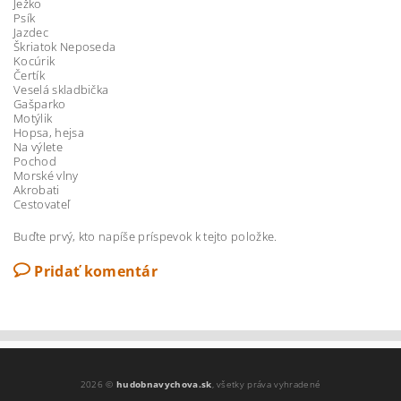
Ježko
Psík
Jazdec
Škriatok Neposeda
Kocúrik
Čertík
Veselá skladbička
Gašparko
Motýlik
Hopsa, hejsa
Na výlete
Pochod
Morské vlny
Akrobati
Cestovateľ
Buďte prvý, kto napíše príspevok k tejto položke.
Pridať komentár
2026 ©
hudobnavychova.sk
, všetky práva vyhradené