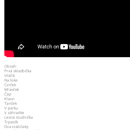
Obsah:
Prvá skladbička
Vtáčik
Na lúke
Cvrček
Mravček
Čáp
Klaun
Tanček
V parku
V záhradke
Lesná studnička
Trpaslík
Dva vrabčiaky