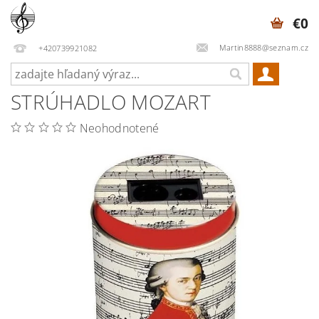
€0
Martin8888@seznam.cz
+420739921082
STRÚHADLO MOZART
Neohodnotené