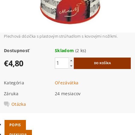
Plechová dózička s plastovým strúhadlom s kovovými nožíkmi.
Dostupnosť
Skladom
(2 ks)
€4,80
Kategória
Ořezávátka
Záruka
24 mesiacov
Otázka
POPIS
DISKUSIA