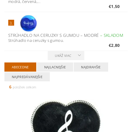
modrá, červená,...
€1,50
3.
STRÚHADLO NA CERUZKY S GUMOU – MODRÉ
–
SKLADOM
Strúhadlo na ceruzky s gumou.
€2,80
UKÁŽ VIAC
ABECEDNE
NAJLACNEJŠIE
NAJDRAHŠIE
NAJPREDÁVANEJŠIE
6
položiek celkom