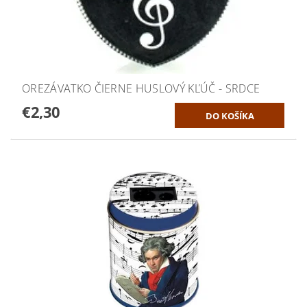
OREZÁVATKO ČIERNE HUSLOVÝ KĽÚČ - SRDCE
€2,30