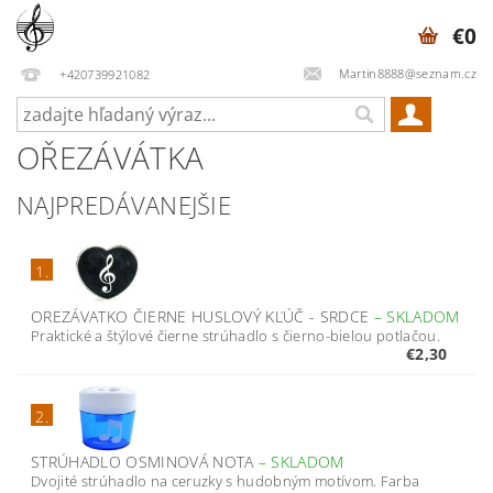
€0
Martin8888@seznam.cz
+420739921082
OŘEZÁVÁTKA
NAJPREDÁVANEJŠIE
1.
OREZÁVATKO ČIERNE HUSLOVÝ KĽÚČ - SRDCE
–
SKLADOM
Praktické a štýlové čierne strúhadlo s čierno-bielou potlačou.
€2,30
2.
STRÚHADLO OSMINOVÁ NOTA
–
SKLADOM
Dvojité strúhadlo na ceruzky s hudobným motívom. Farba