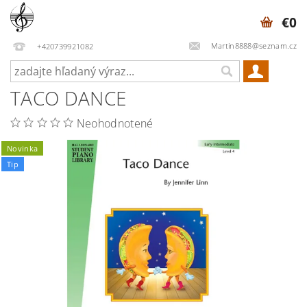
€0
Martin8888@seznam.cz
+420739921082
TACO DANCE
Neohodnotené
Novinka
Tip