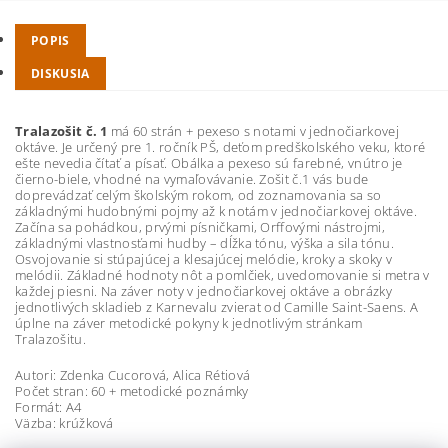
POPIS
DISKUSIA
Tralazošit č. 1
má 60 strán + pexeso s notami v jednočiarkovej
oktáve. Je určený pre 1. ročník PŠ, deťom predškolského veku, ktoré
ešte nevedia čítať a písať. Obálka a pexeso sú farebné, vnútro je
čierno-biele, vhodné na vymaľovávanie. Zošit č.1 vás bude
doprevádzať celým školským rokom, od zoznamovania sa so
základnými hudobnými pojmy až k notám v jednočiarkovej oktáve.
Začína sa pohádkou, prvými písničkami, Orffovými nástrojmi,
základnými vlastnosťami hudby – dĺžka tónu, výška a sila tónu.
Osvojovanie si stúpajúcej a klesajúcej melódie, kroky a skoky v
melódii. Základné hodnoty nôt a pomlčiek, uvedomovanie si metra v
každej piesni. Na záver noty v jednočiarkovej oktáve a obrázky
jednotlivých skladieb z Karnevalu zvierat od Camille Saint-Saens. A
úplne na záver metodické pokyny k jednotlivým stránkam
Tralazošitu.
Autori: Zdenka Cucorová, Alica Rétiová
Počet stran: 60 + metodické poznámky
Formát: A4
Väzba: krúžková