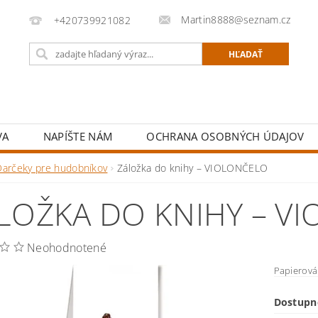
Martin8888@seznam.cz
+420739921082
VA
NAPÍŠTE NÁM
OCHRANA OSOBNÝCH ÚDAJOV
Darčeky pre hudobníkov
Záložka do knihy – VIOLONČELO
LOŽKA DO KNIHY – V
Neohodnotené
Papierová 
Dostupn