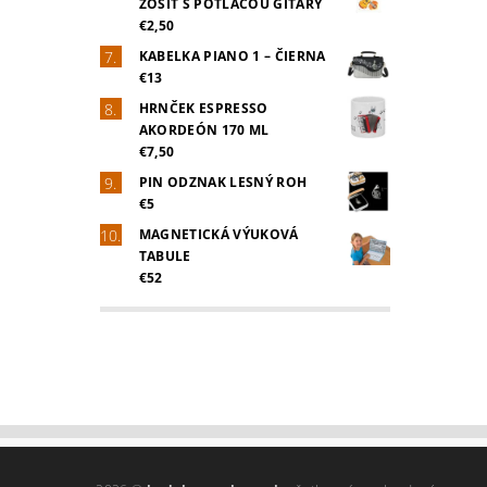
ZOŠIT S POTLAČOU GITARY
€2,50
KABELKA PIANO 1 – ČIERNA
€13
HRNČEK ESPRESSO
AKORDEÓN 170 ML
€7,50
PIN ODZNAK LESNÝ ROH
€5
MAGNETICKÁ VÝUKOVÁ
TABULE
€52