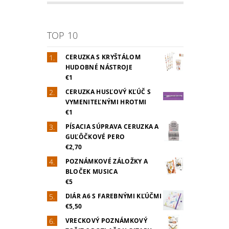
TOP 10
CERUZKA S KRYŠTÁLOM
HUDOBNÉ NÁSTROJE
€1
CERUZKA HUSĽOVÝ KĽÚČ S
VYMENITEĽNÝMI HROTMI
€1
PÍSACIA SÚPRAVA CERUZKA A
GUĽÔČKOVÉ PERO
€2,70
POZNÁMKOVÉ ZÁLOŽKY A
BLOČEK MUSICA
€5
DIÁR A6 S FAREBNÝMI KĽÚČMI
€5,50
VRECKOVÝ POZNÁMKOVÝ