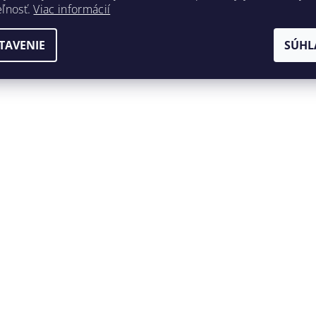
eľnosť.
Viac informácií
TAVENIE
SÚHL