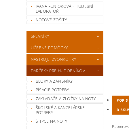
IVANA FUNIOKOVÁ - HUDEBNÍ
LABORATOŘ
NOTOVÉ ZOŠITY
SPEVNÍKY
UČEBNÉ POMÔCKY
NÁSTROJE, ZVONKOHRY
DARČEKY PRE HUDOBNÍKOV
BLOKY A ZÁPISNÍKY
PÍSACIE POTREBY
ZAKLADAČE A ZLOŽKY NA NOTY
POPIS
ŠKOLSKÉ A KANCELÁRSKE
DISKU
POTREBY
ŠTIPCE NA NOTY
Papierová