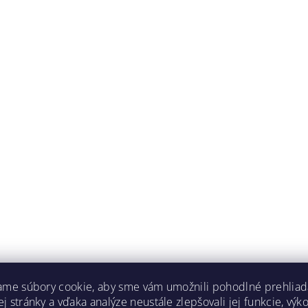
ame súbory cookie, aby sme vám umožnili pohodlné prehliad
 stránky a vďaka analýze neustále zlepšovali jej funkcie, výk