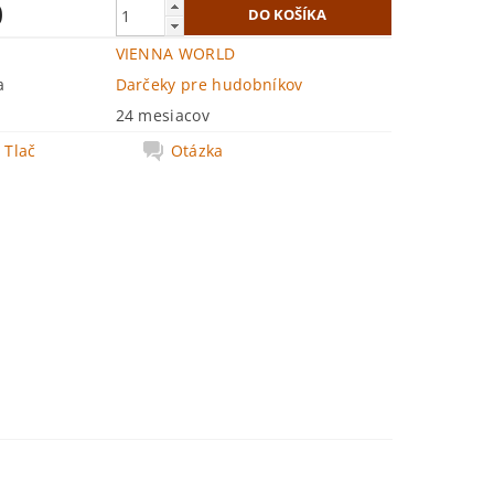
0
VIENNA WORLD
a
Darčeky pre hudobníkov
24 mesiacov
Tlač
Otázka