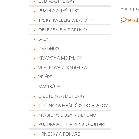
USB FLASH DISKY
Buďte prv
PUZDRÁ A TAŠTIČKY
TAŠKY, KABELKY A BATOHY
Pri
OBLEČENIE A DOPLNKY
ŠÁLY
DÁŽDNIKY
KRAVATY A MOTÝLIKY
VRECKOVÉ ZRKADIELKA
VEJÁRE
MANIKÚRA
BIŽUTÉRIA A DOPLNKY
ČELENKY A MAŠLIČKY DO VLASOV
KRABIČKY, DÓZY A LIEKOVKY
PUZDRÁ A UTIERKY NA OKULIARE
HRNČEKY A POHÁRE