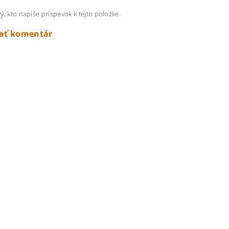
ý, kto napíše príspevok k tejto položke.
dať komentár