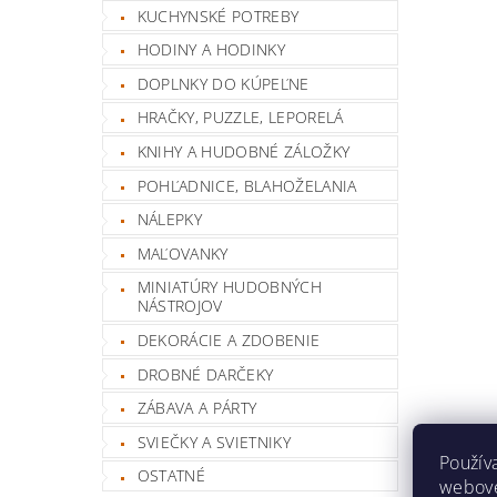
KUCHYNSKÉ POTREBY
HODINY A HODINKY
DOPLNKY DO KÚPEĽNE
HRAČKY, PUZZLE, LEPORELÁ
KNIHY A HUDOBNÉ ZÁLOŽKY
POHĽADNICE, BLAHOŽELANIA
NÁLEPKY
MAĽOVANKY
MINIATÚRY HUDOBNÝCH
NÁSTROJOV
DEKORÁCIE A ZDOBENIE
DROBNÉ DARČEKY
ZÁBAVA A PÁRTY
SVIEČKY A SVIETNIKY
Použív
OSTATNÉ
webovej