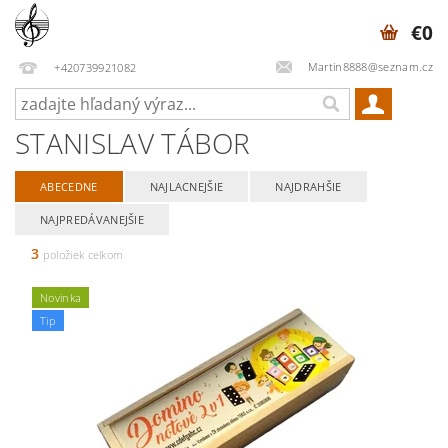
€0
Martin8888@seznam.cz
+420739921082
STANISLAV TÁBOR
ABECEDNE
NAJLACNEJŠIE
NAJDRAHŠIE
NAJPREDÁVANEJŠIE
3
položiek celkom
Novinka
Tip