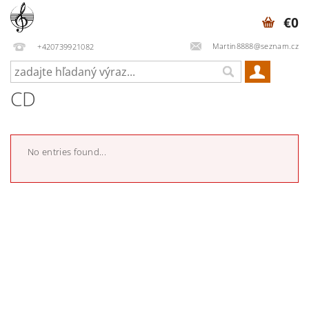
€0
Martin8888@seznam.cz
+420739921082
CD
No entries found...