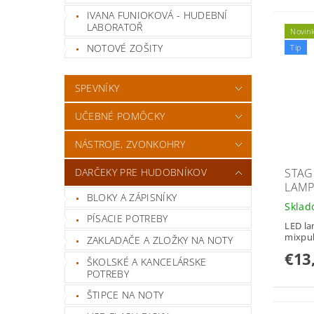
IVANA FUNIOKOVÁ - HUDEBNÍ
LABORATOŘ
Novin
NOTOVÉ ZOŠITY
Tip
SPEVNÍKY
UČEBNÉ POMÔCKY
NÁSTROJE, ZVONKOHRY
STAG
DARČEKY PRE HUDOBNÍKOV
LAMP
BLOKY A ZÁPISNÍKY
Skla
PÍSACIE POTREBY
LED la
mixpul
ZAKLADAČE A ZLOŽKY NA NOTY
€13
ŠKOLSKÉ A KANCELÁRSKE
POTREBY
ŠTIPCE NA NOTY