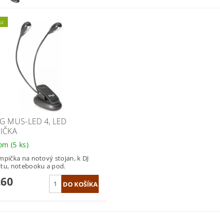
ka
G MUS-LED 4, LED
IČKA
dom
(5 ks)
mpička na notový stojan, k DJ
tu, notebooku a pod.
,60