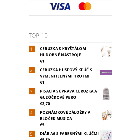
TOP 10
CERUZKA S KRYŠTÁLOM
HUDOBNÉ NÁSTROJE
€1
CERUZKA HUSĽOVÝ KĽÚČ S
VYMENITEĽNÝMI HROTMI
€1
PÍSACIA SÚPRAVA CERUZKA A
GUĽÔČKOVÉ PERO
€2,70
POZNÁMKOVÉ ZÁLOŽKY A
BLOČEK MUSICA
€5
DIÁR A6 S FAREBNÝMI KĽÚČMI
€5,50