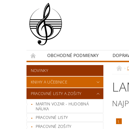
OBCHODNÉ PODMIENKY
DOPRA
NOVINKY
LA
KNIHY A UČEBNICE
PRACOVNÉ LISTY A ZOŠITY
NAJ
MARTIN VOZAR - HUDOBNÁ
NÁUKA
PRACOVNÉ LISTY
1.
PRACOVNÉ ZOŠITY