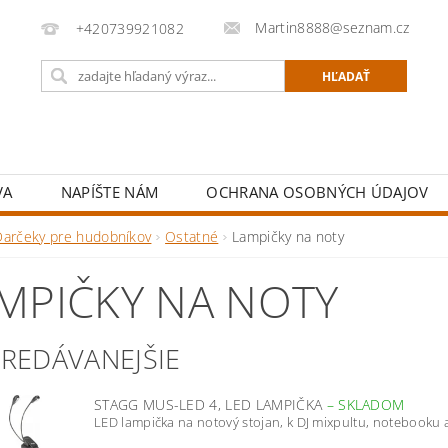
Martin8888@seznam.cz
+420739921082
VA
NAPÍŠTE NÁM
OCHRANA OSOBNÝCH ÚDAJOV
Darčeky pre hudobníkov
Ostatné
Lampičky na noty
MPIČKY NA NOTY
PREDÁVANEJŠIE
STAGG MUS-LED 4, LED LAMPIČKA
–
SKLADOM
LED lampička na notový stojan, k DJ mixpultu, notebooku 