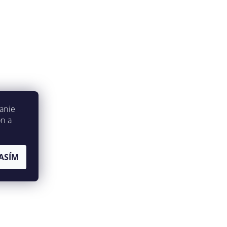
anie
on a
ASÍM