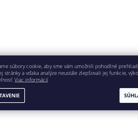
ame súbory cookie, aby sme vám umožnili pohodlné prehliad
 stránky a vďaka analýze neustále zlepšovali jej funkcie, výk
eľnosť.
Viac informácií
TAVENIE
SÚHL