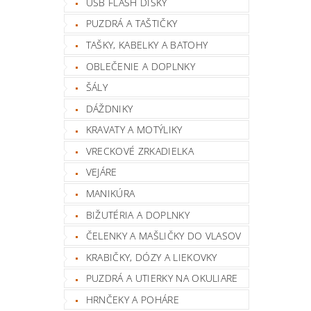
USB FLASH DISKY
PUZDRÁ A TAŠTIČKY
TAŠKY, KABELKY A BATOHY
OBLEČENIE A DOPLNKY
ŠÁLY
DÁŽDNIKY
KRAVATY A MOTÝLIKY
VRECKOVÉ ZRKADIELKA
VEJÁRE
MANIKÚRA
BIŽUTÉRIA A DOPLNKY
ČELENKY A MAŠLIČKY DO VLASOV
KRABIČKY, DÓZY A LIEKOVKY
PUZDRÁ A UTIERKY NA OKULIARE
HRNČEKY A POHÁRE