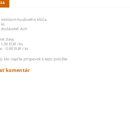
SIA
s motívom husľového kľúča.
 ks
 dodávateľ: Aim
é zľavy.
 1,00 EUR / ks
ac - 0,90 EUR / ks
ý, kto napíše príspevok k tejto položke.
dať komentár