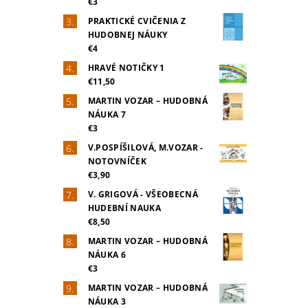
€3
PRAKTICKÉ CVIČENIA Z
HUDOBNEJ NÁUKY
€4
HRAVÉ NOTIČKY 1
€11,50
MARTIN VOZAR – HUDOBNÁ
NÁUKA 7
€3
V.POSPÍŠILOVÁ, M.VOZAR -
NOTOVNÍČEK
€3,90
V. GRIGOVÁ - VŠEOBECNÁ
HUDEBNÍ NAUKA
€8,50
MARTIN VOZAR – HUDOBNÁ
NÁUKA 6
€3
MARTIN VOZAR – HUDOBNÁ
NÁUKA 3