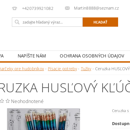
Martin8888@seznam.cz
+420739921082
VA
NAPÍŠTE NÁM
OCHRANA OSOBNÝCH ÚDAJOV
Darčeky pre hudobníkov
Písacie potreby
Tužky
Ceruzka HUSĽOVÝ
RUZKA HUSĽOVÝ KĽÚ
Neohodnotené
Ceruzka s
Dostupn