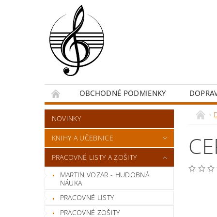
OBCHODNÉ PODMIENKY
DOPRA
NOVINKY
CE
KNIHY A UČEBNICE
PRACOVNÉ LISTY A ZOŠITY
MARTIN VOZAR - HUDOBNÁ
NÁUKA
PRACOVNÉ LISTY
PRACOVNÉ ZOŠITY