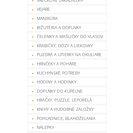
VRECKOVÉ ZRKADIELKA
VEJÁRE
MANIKÚRA
BIŽUTÉRIA A DOPLNKY
ČELENKY A MAŠLIČKY DO VLASOV
KRABIČKY, DÓZY A LIEKOVKY
PUZDRÁ A UTIERKY NA OKULIARE
HRNČEKY A POHÁRE
KUCHYNSKÉ POTREBY
HODINY A HODINKY
DOPLNKY DO KÚPEĽNE
HRAČKY, PUZZLE, LEPORELÁ
KNIHY A HUDOBNÉ ZÁLOŽKY
POHĽADNICE, BLAHOŽELANIA
NÁLEPKY