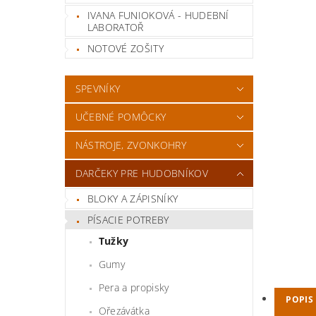
IVANA FUNIOKOVÁ - HUDEBNÍ
LABORATOŘ
NOTOVÉ ZOŠITY
SPEVNÍKY
UČEBNÉ POMÔCKY
NÁSTROJE, ZVONKOHRY
DARČEKY PRE HUDOBNÍKOV
BLOKY A ZÁPISNÍKY
PÍSACIE POTREBY
Tužky
Gumy
Pera a propisky
POPIS
Ořezávátka