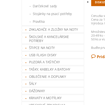
DISKU
Darčekové sady
Stojánky na psací potřeby
Ceruzka 
Cena za 1
Pravítka
Výrobca /
ZAKLADAČE A ZLOŽKY NA NOTY
Množstevn
20-49 ks -
ŠKOLSKÉ A KANCELÁRSKE
50 ks a vi
POTREBY
Buďte prv
ŠTIPCE NA NOTY
USB FLASH DISKY
Pri
PUZDRÁ A TAŠTIČKY
TAŠKY, KABELKY A BATOHY
OBLEČENIE A DOPLNKY
ŠÁLY
DÁŽDNIKY
KRAVATY A MOTÝLIKY