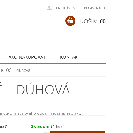
|
PRIHLÁSENIE
REGISTRÁCIA
KOŠÍK:
€0
AKO NAKUPOVAŤ
KONTAKT
 KĽÚČ – dúhová
Č – DÚHOVÁ
 motívom husľového kľúča, množstevné zľavy.
osť
Skladom
(4 ks)