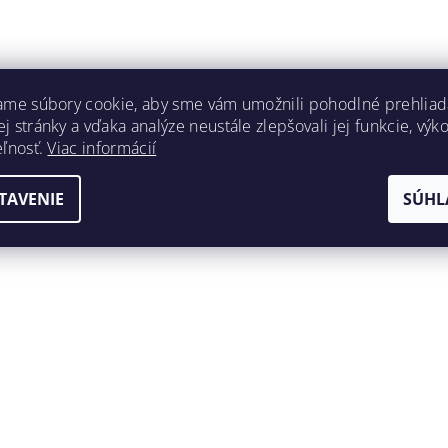
ame súbory cookie, aby sme vám umožnili pohodlné prehliad
 stránky a vďaka analýze neustále zlepšovali jej funkcie, výk
eľnosť.
Viac informácií
TAVENIE
SÚHL