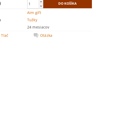
0
Aim gift
a
Tužky
24 mesiacov
Tlač
Otázka