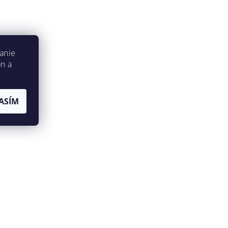
anie
on a
ASÍM