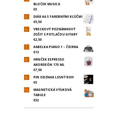
BLOČEK MUSICA
€5
DIÁR A6 S FAREBNÝMI KĽÚČMI
€5,50
VRECKOVÝ POZNÁMKOVÝ
ZOŠIT S POTLAČOU GITARY
€2,50
KABELKA PIANO 1 – ČIERNA
€13
HRNČEK ESPRESSO
AKORDEÓN 170 ML
€7,50
PIN ODZNAK LESNÝ ROH
€5
MAGNETICKÁ VÝUKOVÁ
TABULE
€52