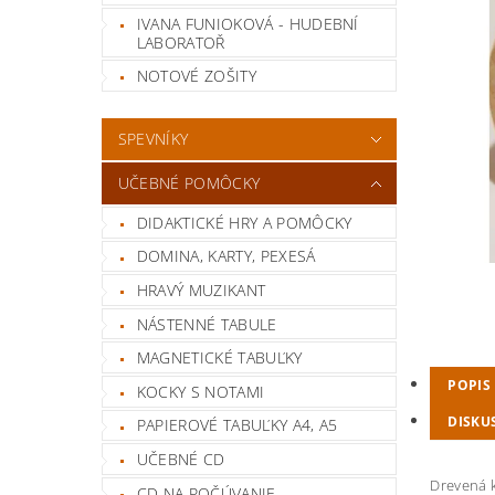
IVANA FUNIOKOVÁ - HUDEBNÍ
LABORATOŘ
NOTOVÉ ZOŠITY
SPEVNÍKY
UČEBNÉ POMÔCKY
DIDAKTICKÉ HRY A POMÔCKY
DOMINA, KARTY, PEXESÁ
HRAVÝ MUZIKANT
NÁSTENNÉ TABULE
MAGNETICKÉ TABUĽKY
POPIS
KOCKY S NOTAMI
DISKU
PAPIEROVÉ TABUĽKY A4, A5
UČEBNÉ CD
Drevená k
CD NA POČÚVANIE