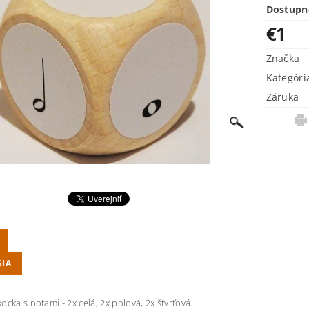
Dostupn
€1
Značka
Kategóri
Záruka
SIA
ocka s notami - 2x celá, 2x polová, 2x štvrťová.