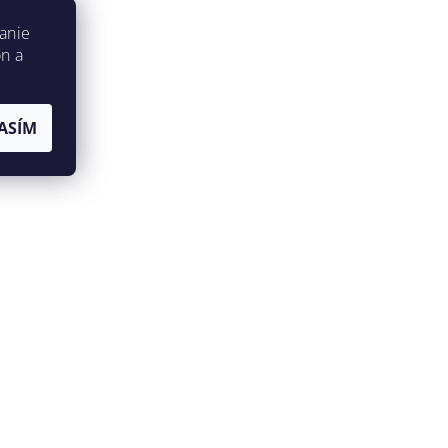
anie
on a
ASÍM