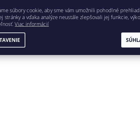
ame súbory cookie, aby sme vám umožnili pohodlné prehliad
 stránky a vďaka analýze neustále zlepšovali jej funkcie, výk
eľnosť.
Viac informácií
TAVENIE
SÚHL