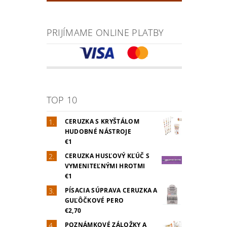
PRIJÍMAME ONLINE PLATBY
TOP 10
CERUZKA S KRYŠTÁLOM
HUDOBNÉ NÁSTROJE
€1
CERUZKA HUSĽOVÝ KĽÚČ S
VYMENITEĽNÝMI HROTMI
€1
PÍSACIA SÚPRAVA CERUZKA A
GUĽÔČKOVÉ PERO
€2,70
POZNÁMKOVÉ ZÁLOŽKY A