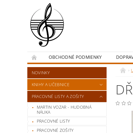
OBCHODNÉ PODMIENKY
DOPRA
NOVINKY
DŘ
KNIHY A UČEBNICE
PRACOVNÉ LISTY A ZOŠITY
MARTIN VOZAR - HUDOBNÁ
NÁUKA
PRACOVNÉ LISTY
PRACOVNÉ ZOŠITY