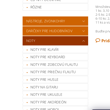
Množstevn
RÔZNE
1 ks: 3,10 
2-5 ks: 2,9
6-10 ks: 2
NÁSTROJE, ZVONKOHRY
11 ks a vi
DARČEKY PRE HUDOBNÍKOV
Buďte prv
Pri
NOTY
NOTY PRE KLAVÍR
NOTY PRE KEYBOARD
NOTY PRE ZOBCOVÚ FLAUTU
NOTY PRE PRIEČNU FLAUTU
NOTY PRE HUSLE
NOTY NA GITARU
NOTY PRE UKULELE
NOTY PRE AKORDEÓN
NOTY PRE HOBOJ