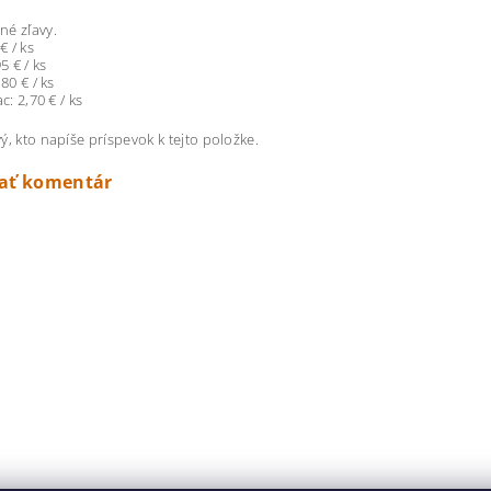
é zľavy.
€ / ks
5 € / ks
,80 € / ks
ac: 2,70 € / ks
ý, kto napíše príspevok k tejto položke.
dať komentár