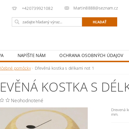
Martin8888@seznam.cz
+420739921082
VA
NAPÍŠTE NÁM
OCHRANA OSOBNÝCH ÚDAJOV
Učebné pomôcky
Dřevěná kostka s délkami not 1
EVĚNÁ KOSTKA S DÉL
Neohodnotené
Drevená ko
mm.