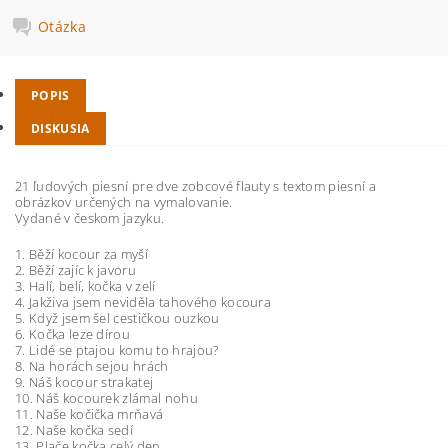
Otázka
POPIS
DISKUSIA
21 ľudových piesní pre dve zobcové flauty s textom piesní a
obrázkov určených na vymalovanie.
Vydané v českom jazyku.
1. Běží kocour za myší
2. Běží zajíc k javoru
3. Halí, belí, kočka v zelí
4. Jakživa jsem neviděla tahového kocoura
5. Když jsem šel cestičkou ouzkou
6. Kočka leze dírou
7. Lidé se ptajou komu to hrajou?
8. Na horách sejou hrách
9. Náš kocour strakatej
10. Náš kocourek zlámal nohu
11. Naše kočička mrňavá
12. Naše kočka sedí
13. Plače kočka celý den