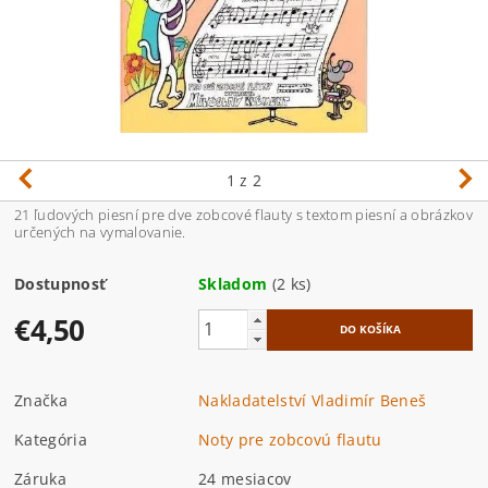
1
z 2
21 ľudových piesní pre dve zobcové flauty s textom piesní a obrázkov
určených na vymalovanie.
Dostupnosť
Skladom
(2 ks)
€4,50
Značka
Nakladatelství Vladimír Beneš
Kategória
Noty pre zobcovú flautu
Záruka
24 mesiacov