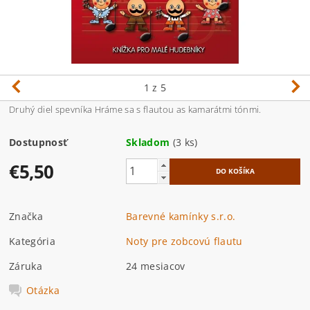
1
z 5
Druhý diel spevníka Hráme sa s flautou as kamarátmi tónmi.
Dostupnosť
Skladom
(3 ks)
€5,50
Značka
Barevné kamínky s.r.o.
Kategória
Noty pre zobcovú flautu
Záruka
24 mesiacov
Otázka