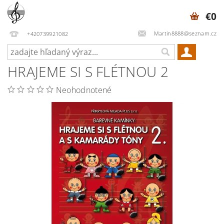
€0
Martin8888@seznam.cz
+420739921082
HRAJEME SI S FLÉTNOU 2
Neohodnotené