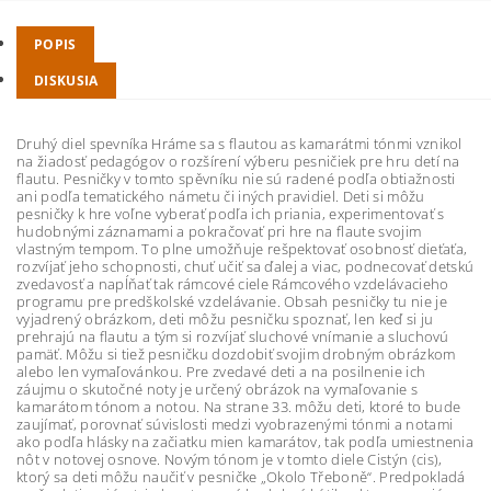
POPIS
DISKUSIA
Druhý diel spevníka Hráme sa s flautou as kamarátmi tónmi vznikol
na žiadosť pedagógov o rozšírení výberu pesničiek pre hru detí na
flautu. Pesničky v tomto spěvníku nie sú radené podľa obtiažnosti
ani podľa tematického námetu či iných pravidiel. Deti si môžu
pesničky k hre voľne vyberať podľa ich priania, experimentovať s
hudobnými záznamami a pokračovať pri hre na flaute svojim
vlastným tempom. To plne umožňuje rešpektovať osobnosť dieťaťa,
rozvíjať jeho schopnosti, chuť učiť sa ďalej a viac, podnecovať detskú
zvedavosť a napĺňať tak rámcové ciele Rámcového vzdelávacieho
programu pre predškolské vzdelávanie. Obsah pesničky tu nie je
vyjadrený obrázkom, deti môžu pesničku spoznať, len keď si ju
prehrajú na flautu a tým si rozvíjať sluchové vnímanie a sluchovú
pamäť. Môžu si tiež pesničku dozdobiť svojim drobným obrázkom
alebo len vymaľovánkou. Pre zvedavé deti a na posilnenie ich
záujmu o skutočné noty je určený obrázok na vymaľovanie s
kamarátom tónom a notou. Na strane 33. môžu deti, ktoré to bude
zaujímať, porovnať súvislosti medzi vyobrazenými tónmi a notami
ako podľa hlásky na začiatku mien kamarátov, tak podľa umiestnenia
nôt v notovej osnove. Novým tónom je v tomto diele Cistýn (cis),
ktorý sa deti môžu naučiť v pesničke „Okolo Třeboně“. Predpokladá