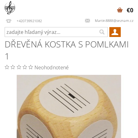
€0
Martin8888@seznam.cz
+420739921082
DŘEVĚNÁ KOSTKA S POMLKAMI
1
Neohodnotené