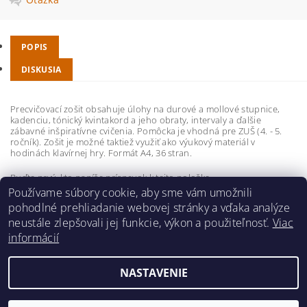
POPIS
DISKUSIA
Precvičovací zošit obsahuje úlohy na durové a mollové stupnice,
kadenciu, tónický kvintakord a jeho obraty, intervaly a ďalšie
zábavné inšpiratívne cvičenia. Pomôcka je vhodná pre ZUŠ (4. - 5.
ročník). Zošit je možné taktiež využiť ako výukový materiál v
hodinách klavírnej hry. Formát A4, 36 stran.
Buďte prvý, kto napíše príspevok k tejto položke.
Používame súbory cookie, aby sme vám umožnili
Pridať komentár
pohodlné prehliadanie webovej stránky a vďaka analýze
neustále zlepšovali jej funkcie, výkon a použiteľnosť.
Viac
informácií
NASTAVENIE
2026 ©
hudobnavychova.sk
, všetky práva vyhradené