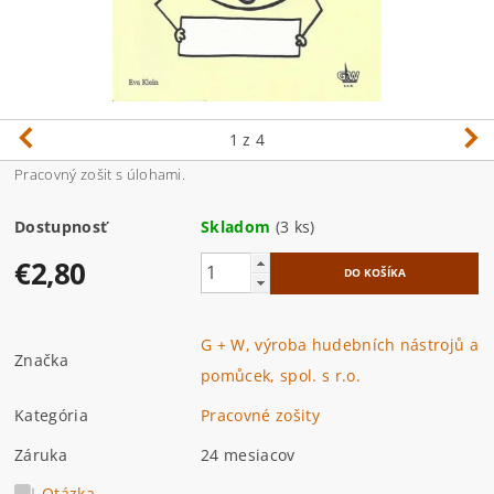
1
z 4
Pracovný zošit s úlohami.
Dostupnosť
Skladom
(3 ks)
€2,80
G + W, výroba hudebních nástrojů a
Značka
pomůcek, spol. s r.o.
Kategória
Pracovné zošity
Záruka
24 mesiacov
Otázka