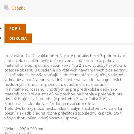
Otázka
POPIS
DISKUSIA
Husľová knižka 2 - základné zošity pre počiatky hry v 3. polohe tvoria
jeden celok a môžu byť použité dvoma spôsobmi: ako jediný
materiál pre úplných začiatočníkov v 1. a 2. roku výučby ( školička ),
pretože obsahujú uvedenie do všetkých nevyhnutných zložiek hry v
jej začiatkoch; navyše vnášajú aj do elementárnej výučby vedomé
vnímanie a používanie základných intervalov, a to na najmenších
hudobných formách - piesňach, skladbičkách a etudách
minimálneho rozsahu, vhodných aj pre predškolské deti - ako
materiál pre ľahký a atraktívny prechod na hranie v polohách pre
deti už hrajúce v 1. polohe (v priebehu 2.-4. ročníka ZUŠ) v
kombinácii s akoukoľvek školou pre začiatočníkov.
Tieto dve knižky môžu neskôr slúžiť malým huslistom ako zbierka
piesní a skladbičiek na rôzne príležitosti (poslednú kapitolu tvorí
vždy súbor kolied v dvojhlasovej úprave).
Veľkosť: 230 x 300 mm
Počet stran: 72