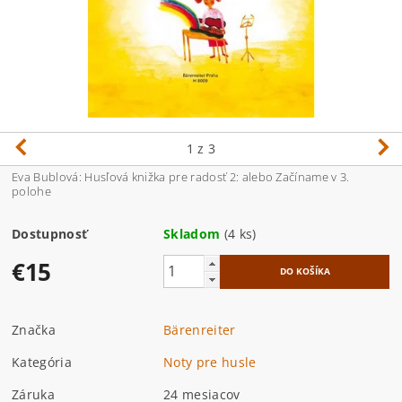
1
z 3
Eva Bublová: Husľová knižka pre radosť 2: alebo Začíname v 3.
polohe
Dostupnosť
Skladom
(4 ks)
€15
Značka
Bärenreiter
Kategória
Noty pre husle
Záruka
24 mesiacov