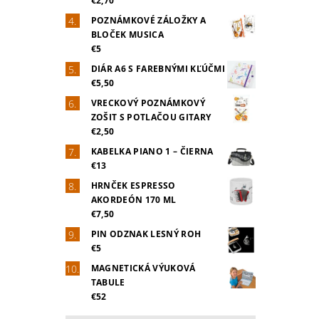
€2,70
POZNÁMKOVÉ ZÁLOŽKY A
BLOČEK MUSICA
€5
DIÁR A6 S FAREBNÝMI KĽÚČMI
€5,50
VRECKOVÝ POZNÁMKOVÝ
ZOŠIT S POTLAČOU GITARY
€2,50
KABELKA PIANO 1 – ČIERNA
€13
HRNČEK ESPRESSO
AKORDEÓN 170 ML
€7,50
PIN ODZNAK LESNÝ ROH
€5
MAGNETICKÁ VÝUKOVÁ
TABULE
€52