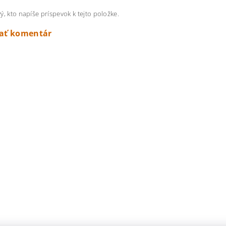
ý, kto napíše príspevok k tejto položke.
dať komentár