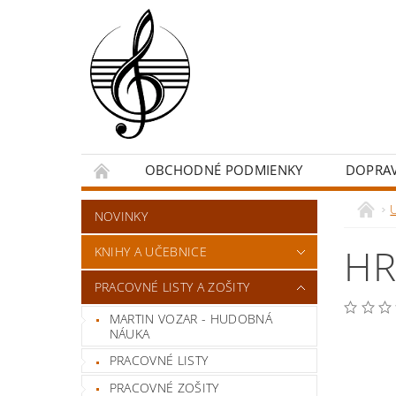
OBCHODNÉ PODMIENKY
DOPRA
NOVINKY
HR
KNIHY A UČEBNICE
PRACOVNÉ LISTY A ZOŠITY
MARTIN VOZAR - HUDOBNÁ
NÁUKA
PRACOVNÉ LISTY
PRACOVNÉ ZOŠITY