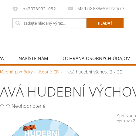
Martin8888@seznam.cz
+420739921082
VA
NAPÍŠTE NÁM
OCHRANA OSOBNÝCH ÚDAJOV
Učebné pomôcky
Učebné CD
Hravá hudební výchova 2 - CD
AVÁ HUDEBNÍ VÝCHOV
Neohodnotené
Sprievodn
výchova 2