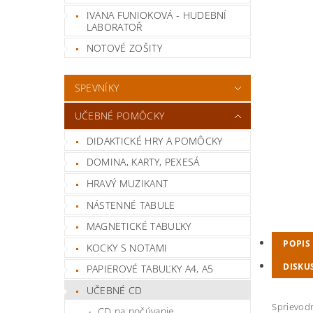
IVANA FUNIOKOVÁ - HUDEBNÍ
LABORATOŘ
NOTOVÉ ZOŠITY
SPEVNÍKY
UČEBNÉ POMÔCKY
DIDAKTICKÉ HRY A POMÔCKY
DOMINA, KARTY, PEXESÁ
HRAVÝ MUZIKANT
NÁSTENNÉ TABULE
MAGNETICKÉ TABUĽKY
POPIS
KOCKY S NOTAMI
DISKU
PAPIEROVÉ TABUĽKY A4, A5
UČEBNÉ CD
Sprievod
CD na počúvanie