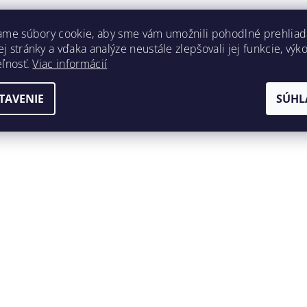
ame súbory cookie, aby sme vám umožnili pohodlné prehliad
 stránky a vďaka analýze neustále zlepšovali jej funkcie, výk
eľnosť.
Viac informácií
TAVENIE
SÚHL