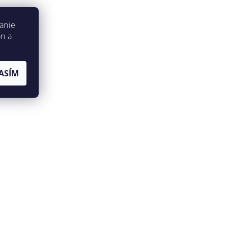
anie
on a
ASÍM