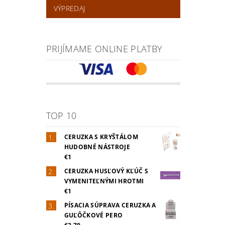
VÝPREDAJ
PRIJÍMAME ONLINE PLATBY
TOP 10
CERUZKA S KRYŠTÁLOM
HUDOBNÉ NÁSTROJE
€1
CERUZKA HUSĽOVÝ KĽÚČ S
VYMENITEĽNÝMI HROTMI
€1
PÍSACIA SÚPRAVA CERUZKA A
GUĽÔČKOVÉ PERO