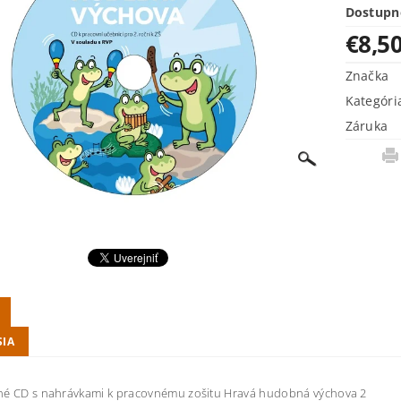
Dostupn
€8,5
Značka
Kategóri
Záruka
SIA
né CD s nahrávkami k pracovnému zošitu Hravá hudobná výchova 2