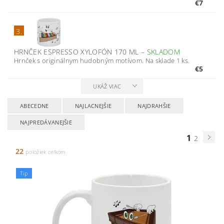
€7
3.
HRNČEK ESPRESSO XYLOFÓN 170 ML
–
SKLADOM
Hrnček s originálnym hudobným motívom. Na sklade 1 ks.
€5
UKÁŽ VIAC
ABECEDNE
NAJLACNEJŠIE
NAJDRAHŠIE
NAJPREDÁVANEJŠIE
1
2
22
položiek celkom
Tip