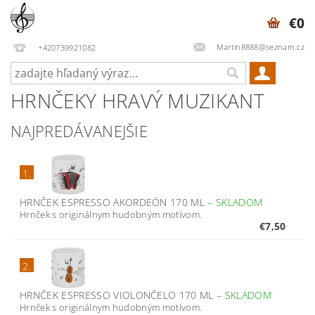
€0
Martin8888@seznam.cz
+420739921082
HRNČEKY HRAVÝ MUZIKANT
NAJPREDÁVANEJŠIE
1.
HRNČEK ESPRESSO AKORDEÓN 170 ML
–
SKLADOM
Hrnček s originálnym hudobným motívom.
€7,50
2.
HRNČEK ESPRESSO VIOLONČELO 170 ML
–
SKLADOM
Hrnček s originálnym hudobným motívom.