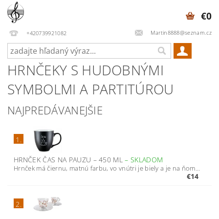
€0
Martin8888@seznam.cz
+420739921082
HRNČEKY S HUDOBNÝMI
SYMBOLMI A PARTITÚROU
NAJPREDÁVANEJŠIE
1.
HRNČEK ČAS NA PAUZU – 450 ML
–
SKLADOM
Hrnček má čiernu, matnú farbu, vo vnútri je biely a je na ňom...
€14
2.