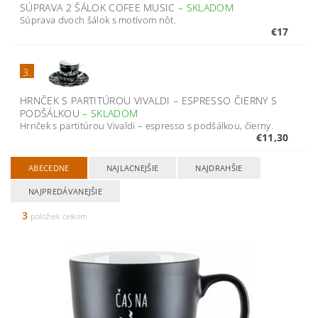
SÚPRAVA 2 ŠÁLOK COFEE MUSIC
–
SKLADOM
Súprava dvoch šálok s motívom nôt.
€17
3.
HRNČEK S PARTITÚROU VIVALDI – ESPRESSO ČIERNY S
PODŠÁLKOU
–
SKLADOM
Hrnček s partitúrou Vivaldi – espresso s podšálkou, čierny.
€11,30
ABECEDNE
NAJLACNEJŠIE
NAJDRAHŠIE
NAJPREDÁVANEJŠIE
3
položiek celkom