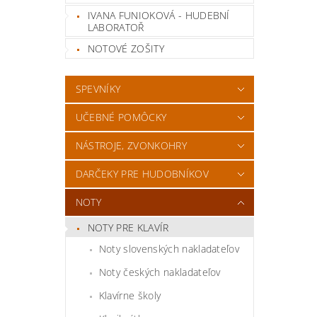
IVANA FUNIOKOVÁ - HUDEBNÍ
LABORATOŘ
NOTOVÉ ZOŠITY
SPEVNÍKY
UČEBNÉ POMÔCKY
NÁSTROJE, ZVONKOHRY
DARČEKY PRE HUDOBNÍKOV
NOTY
NOTY PRE KLAVÍR
Noty slovenských nakladateľov
Noty českých nakladateľov
Klavírne školy