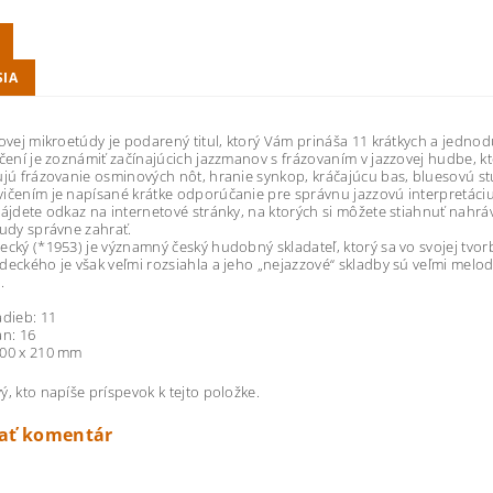
SIA
zovej mikroetúdy je podarený titul, ktorý Vám prináša 11 krátkych a jednod
ičení je zoznámiť začínajúcich jazzmanov s frázovaním v jazzovej hudbe, k
ujú frázovanie osminových nôt, hranie synkop, kráčajúcu bas, bluesovú s
ičením je napísané krátke odporúčanie pre správnu jazzovú interpretáciu
nájdete odkaz na internetové stránky, na ktorých si môžete stiahnuť nahrá
tudy správne zahrať.
ecký (*1953) je významný český hudobný skladateľ, ktorý sa vo svojej tv
deckého je však veľmi rozsiahla a jeho „nejazzové“ skladby sú veľmi melo
.
adieb: 11
an: 16
300 x 210 mm
ý, kto napíše príspevok k tejto položke.
dať komentár