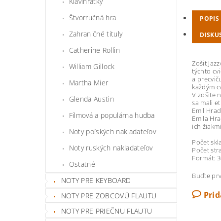
Klavihrátky
Štvorručná hra
POPIS
Zahraničné tituly
DISKU
Catherine Rollin
Zošit Jaz
William Gillock
týchto cv
a precvič
Martha Mier
každým cv
V zošite 
Glenda Austin
sa mali e
Emil Hrad
Filmová a populárna hudba
Emila Hra
ich žiakmi
Noty poľských nakladateľov
Počet skl
Noty ruských nakladateľov
Počet str
Formát: 
Ostatné
Buďte prv
NOTY PRE KEYBOARD
Pri
NOTY PRE ZOBCOVÚ FLAUTU
NOTY PRE PRIEČNU FLAUTU