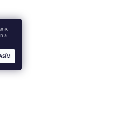
anie
on a
ASÍM