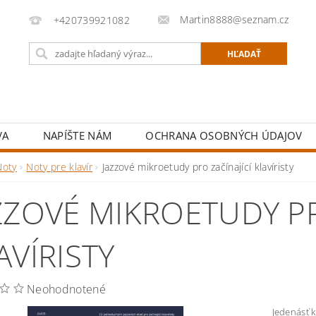
Martin8888@seznam.cz
+420739921082
VA
NAPÍŠTE NÁM
OCHRANA OSOBNÝCH ÚDAJOV
Noty
Noty pre klavír
Jazzové mikroetudy pro začínající klavíristy
ZZOVÉ MIKROETUDY PR
AVÍRISTY
Neohodnotené
Jedenásť k