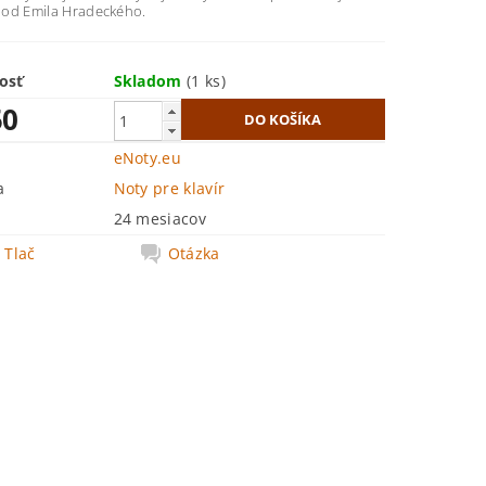
v od Emila Hradeckého.
osť
Skladom
(1 ks)
50
eNoty.eu
a
Noty pre klavír
24 mesiacov
Tlač
Otázka