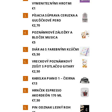
VYMENITEĽNÝMI HROTMI
€1
PÍSACIA SÚPRAVA CERUZKA A
GUĽÔČKOVÉ PERO
€2,70
POZNÁMKOVÉ ZÁLOŽKY A
BLOČEK MUSICA
€5
DIÁR A6 S FAREBNÝMI KĽÚČMI
€5,50
VRECKOVÝ POZNÁMKOVÝ
ZOŠIT S POTLAČOU GITARY
€2,50
KABELKA PIANO 1 – ČIERNA
€13
HRNČEK ESPRESSO
AKORDEÓN 170 ML
€7,50
PIN ODZNAK LESNÝ ROH