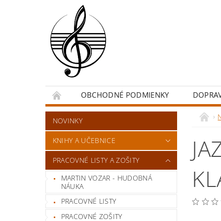
OBCHODNÉ PODMIENKY
DOPRA
NOVINKY
JA
KNIHY A UČEBNICE
PRACOVNÉ LISTY A ZOŠITY
KL
MARTIN VOZAR - HUDOBNÁ
NÁUKA
PRACOVNÉ LISTY
PRACOVNÉ ZOŠITY