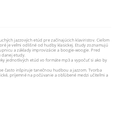
uchých jazzových etúd pre začínajúcich klaviristov. Cieľom
toré je veľmi odlišné od hudby klasickej. Etudy zoznamujú
tupnicu a základy improvizácie a boogie-woogie. Pred
 danej etudy.
vky jednotlivých etúd vo formáte mp3 a vypočuť si ako by
orbe často inšpiruje tanečnou hudbou a jazzom. Tvorba
dické, príjemné na počúvanie a obľúbené medzi učiteľmi a