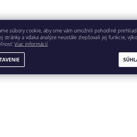
ame súbory cookie, aby sme vám umožnili pohodlné prehliad
 stránky a vďaka analýze neustále zlepšovali jej funkcie, výk
eľnosť.
Viac informácií
TAVENIE
SÚHL