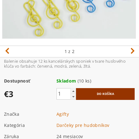
1
z 2
Balenie obsahuje 12 ks kancelárskych sponiek v tvare husľového
kľúča vo farbách: červená, modrá, zelená, žltá.
Dostupnosť
Skladom
(10 ks)
€3
Značka
Agifty
Kategória
Darčeky pre hudobníkov
Záruka
24 mesiacov