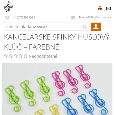
€0
Martin8888@seznam.cz
+420739921082
KANCELÁRSKE SPINKY HUSĽOVÝ
KĽÚČ – FAREBNÉ
Neohodnotené