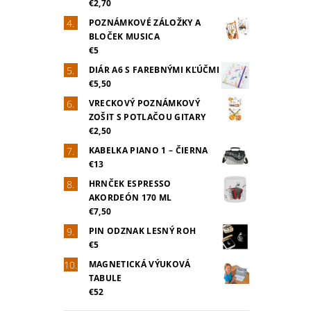
€2,70
POZNÁMKOVÉ ZÁLOŽKY A
BLOČEK MUSICA
€5
DIÁR A6 S FAREBNÝMI KĽÚČMI
€5,50
VRECKOVÝ POZNÁMKOVÝ
ZOŠIT S POTLAČOU GITARY
€2,50
KABELKA PIANO 1 – ČIERNA
€13
HRNČEK ESPRESSO
AKORDEÓN 170 ML
€7,50
PIN ODZNAK LESNÝ ROH
€5
MAGNETICKÁ VÝUKOVÁ
TABULE
€52