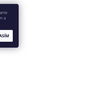
anie
on a
ASÍM