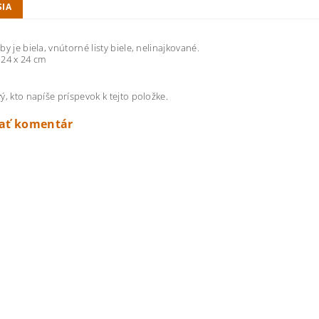
SIA
y je biela, vnútorné listy biele, nelinajkované.
24 x 24 cm
ý, kto napíše príspevok k tejto položke.
dať komentár