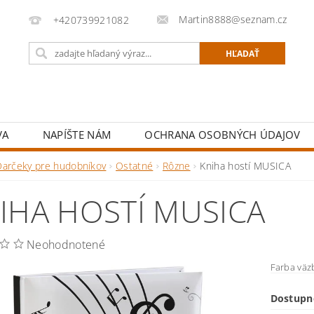
Martin8888@seznam.cz
+420739921082
VA
NAPÍŠTE NÁM
OCHRANA OSOBNÝCH ÚDAJOV
Darčeky pre hudobníkov
Ostatné
Rôzne
Kniha hostí MUSICA
IHA HOSTÍ MUSICA
Neohodnotené
Farba väzb
Dostupn