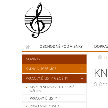
OBCHODNÉ PODMIENKY
DOPRA
NOVINKY
KN
KNIHY A UČEBNICE
PRACOVNÉ LISTY A ZOŠITY
MARTIN VOZAR - HUDOBNÁ
NÁUKA
PRACOVNÉ LISTY
PRACOVNÉ ZOŠITY