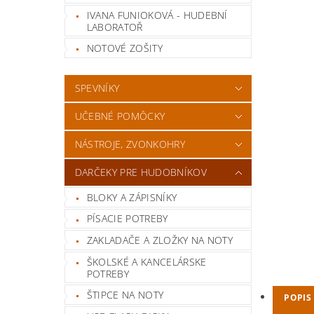
IVANA FUNIOKOVÁ - HUDEBNÍ
LABORATOŘ
NOTOVÉ ZOŠITY
SPEVNÍKY
UČEBNÉ POMÔCKY
NÁSTROJE, ZVONKOHRY
DARČEKY PRE HUDOBNÍKOV
BLOKY A ZÁPISNÍKY
PÍSACIE POTREBY
ZAKLADAČE A ZLOŽKY NA NOTY
ŠKOLSKÉ A KANCELÁRSKE
POTREBY
ŠTIPCE NA NOTY
POPIS