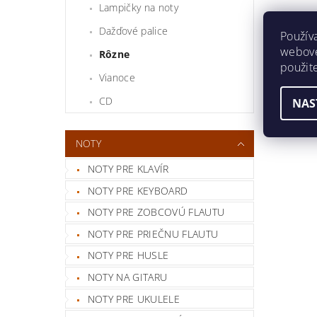
Lampičky na noty
Dažďové palice
Použív
webovej
Rôzne
použit
Vianoce
CD
NAS
NOTY
NOTY PRE KLAVÍR
NOTY PRE KEYBOARD
NOTY PRE ZOBCOVÚ FLAUTU
NOTY PRE PRIEČNU FLAUTU
NOTY PRE HUSLE
NOTY NA GITARU
NOTY PRE UKULELE