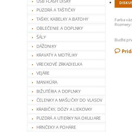
USB FLASH DISKY
DISKU
PUZDRÁ A TAŠTIČKY
TAŠKY, KABELKY A BATOHY
Farba väzb
Rozmery: 
OBLEČENIE A DOPLNKY
ŠÁLY
Buďte prv
DÁŽDNIKY
Pri
KRAVATY A MOTÝLIKY
VRECKOVÉ ZRKADIELKA
VEJÁRE
MANIKÚRA
BIŽUTÉRIA A DOPLNKY
ČELENKY A MAŠLIČKY DO VLASOV
KRABIČKY, DÓZY A LIEKOVKY
PUZDRÁ A UTIERKY NA OKULIARE
HRNČEKY A POHÁRE