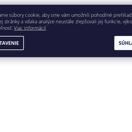
ame súbory cookie, aby sme vám umožnili pohodlné prehliad
 stránky a vďaka analýze neustále zlepšovali jej funkcie, výk
eľnosť.
Viac informácií
TAVENIE
SÚHL