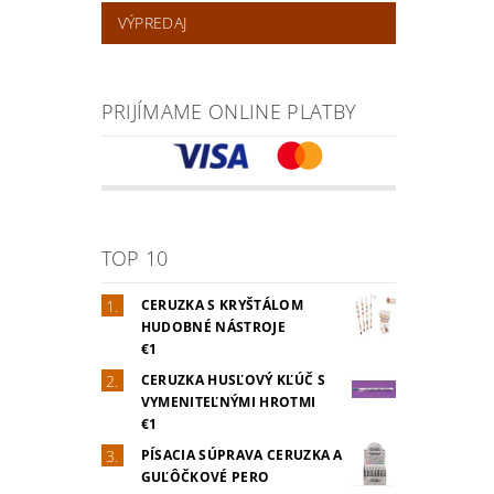
VÝPREDAJ
PRIJÍMAME ONLINE PLATBY
TOP 10
CERUZKA S KRYŠTÁLOM
HUDOBNÉ NÁSTROJE
€1
CERUZKA HUSĽOVÝ KĽÚČ S
VYMENITEĽNÝMI HROTMI
€1
PÍSACIA SÚPRAVA CERUZKA A
GUĽÔČKOVÉ PERO