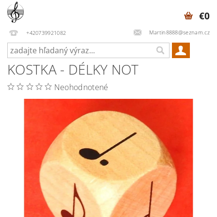
€0
Martin8888@seznam.cz
+420739921082
KOSTKA - DÉLKY NOT
Neohodnotené