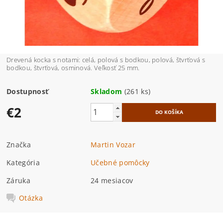
Drevená kocka s notami: celá, polová s bodkou, polová, štvrťová s
bodkou, štvrťová, osminová. Veľkosť 25 mm.
Dostupnosť
Skladom
(261 ks)
€2
Značka
Martin Vozar
Kategória
Učebné pomôcky
Záruka
24 mesiacov
Otázka