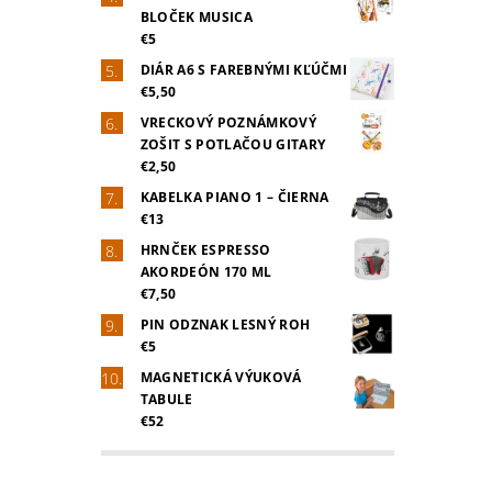
BLOČEK MUSICA
€5
DIÁR A6 S FAREBNÝMI KĽÚČMI
€5,50
VRECKOVÝ POZNÁMKOVÝ
ZOŠIT S POTLAČOU GITARY
€2,50
KABELKA PIANO 1 – ČIERNA
€13
HRNČEK ESPRESSO
AKORDEÓN 170 ML
€7,50
PIN ODZNAK LESNÝ ROH
€5
MAGNETICKÁ VÝUKOVÁ
TABULE
€52