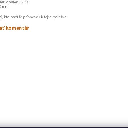
ek v balení: 2 ks
25 mm.
ý, kto napíše príspevok k tejto položke.
dať komentár