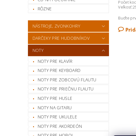
Počet koci
Veľkosť:
RÔZNE
Buďte prv
NÁSTROJE, ZVONKOHRY
Pri
DARČEKY PRE HUDOBNÍKOV
NOTY
NOTY PRE KLAVÍR
NOTY PRE KEYBOARD
NOTY PRE ZOBCOVÚ FLAUTU
NOTY PRE PRIEČNU FLAUTU
NOTY PRE HUSLE
NOTY NA GITARU
NOTY PRE UKULELE
NOTY PRE AKORDEÓN
NOTY PRE HOBOJ