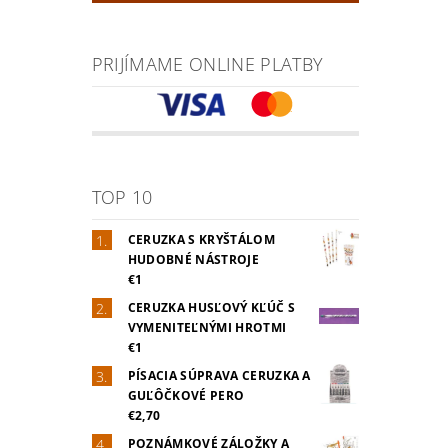
PRIJÍMAME ONLINE PLATBY
TOP 10
CERUZKA S KRYŠTÁLOM
HUDOBNÉ NÁSTROJE
€1
CERUZKA HUSĽOVÝ KĽÚČ S
VYMENITEĽNÝMI HROTMI
€1
PÍSACIA SÚPRAVA CERUZKA A
GUĽÔČKOVÉ PERO
€2,70
POZNÁMKOVÉ ZÁLOŽKY A