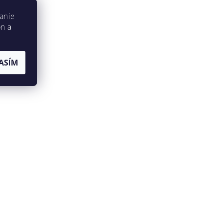
anie
on a
ASÍM