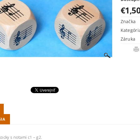
€1,5
Značka
Kategóri
Záruka
SIA
ocky s notami c1 – g2.