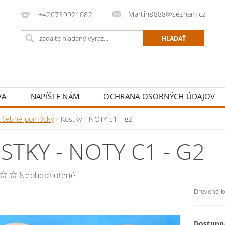
Martin8888@seznam.cz
+420739921082
VA
NAPÍŠTE NÁM
OCHRANA OSOBNÝCH ÚDAJOV
Učebné pomôcky
Kostky - NOTY c1 - g2
STKY - NOTY C1 - G2
Neohodnotené
Drevené k
Dostupn