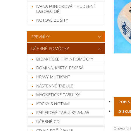
IVANA FUNIOKOVÁ - HUDEBNÍ
LABORATOŘ
NOTOVÉ ZOŠITY
SPEVNÍKY
UČEBNÉ POMÔCKY
DIDAKTICKÉ HRY A POMÔCKY
DOMINA, KARTY, PEXESÁ
HRAVÝ MUZIKANT
NÁSTENNÉ TABULE
MAGNETICKÉ TABUĽKY
POPIS
KOCKY S NOTAMI
DISKU
PAPIEROVÉ TABUĽKY A4, A5
UČEBNÉ CD
Drevené k
CD NA POČÚVANIE