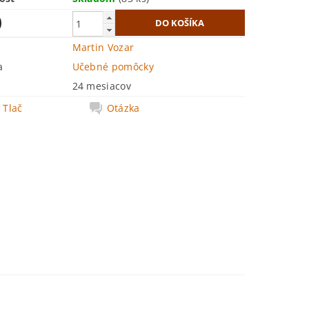
0
Martin Vozar
a
Učebné pomôcky
24 mesiacov
Tlač
Otázka