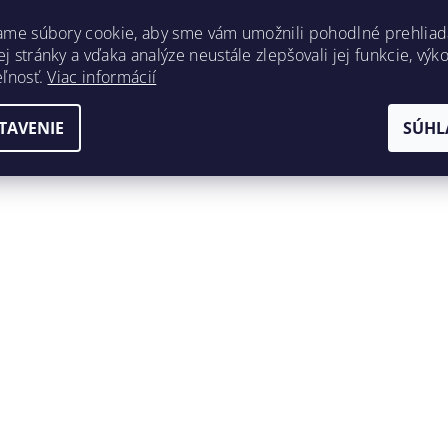
ame súbory cookie, aby sme vám umožnili pohodlné prehliad
 stránky a vďaka analýze neustále zlepšovali jej funkcie, výk
eľnosť.
Viac informácií
TAVENIE
SÚHL