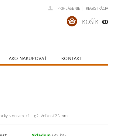
|
PRIHLÁSENIE
REGISTRÁCIA
KOŠÍK:
€0
AKO NAKUPOVAŤ
KONTAKT
ocky s notami c1 – g2. Veľkosť 25 mm.
osť
Skladom
(83 ks)