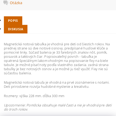
Otázka
POPIS
DISKUSIA
Magnetická notová tabuľka je vhodná pre
deti od šiestich rokov. Na
prednej strane sú dve notové osnovy, predpísané husľové kľúče a
pomocné linky. Súčasť balenia je 33 farebných znakov nôt, pomlk,
posuvok a taktových čiar. Popisovateľný povrch - tabuľka je
opatrená špeciálnym lakom vhodným na popisovanie fixy na biele
tabule. Je možné písať noty podľa vlastného zadania. zadná strana
tabuľky je bez notových osnov a je možné ju tiež využiť. Fixy nie sú
súčasťou balenia.
Magnetická notová tabuľa je vhodná na prvé zoznámenie s notami.
Deti prirodzene rozvíja hudobné myslenie a kreativitu.
Rozmery: výška 228 mm. dĺžka 300 mm
Upozornenie:
Pomôcka obsahuje malé
časti
a nie je vhodná
pre
deti
do troch rokov
.