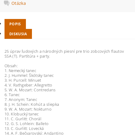
Otázka
POPIS
DISKUSIA
25 úprav ľudových a národných piesní pre trio zobcových flautov
SSA (T). Partitúra + party.
Obsah:
1. Nemecký tanec
2. J. Hummel: Škótsky tanec
3. H. Purcell: Minuet
4. V. Rathgeber: Allegretto
5. W. A. Mozart: Contredans
6. Tanec
7. Anonym: Tanec
8. J. H. Schein: Kohút a sliepka
9. W. A. Mozart: Nokturno
10. Klobucký tanec
11. C. Gurlitt: Chorál
12. G. S. Lohlein: Balleto
13. C. Gurlitt: Lovecká
14. A. F. Bečvarovský: Andantino