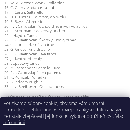
15. W. A. Mozart: Zvonku milý hlas
16. C. Cerny: Andante cantabile
17. F. Caruli: Saltarello
18. H. L. Hasler: Do tanca, do skoku
19. F. Bayer: Allegretto
20. P. I. Čajkovskij: Pochod drevených vojačikov
21. R. Schumann: Vojenský pochod
22. J. Haydn: Tanec
23. L. v. Beethoven: Škótsky ľudový tanec
24. C. Gurlitt: Pieseň vinárov
25. G. Grieco: Aria di ballo
26. L. v. Beethoven: Dva tanca
27. J. Haydn: Intervaly
28. Lopatkový tanec
29. M. Pordenon: Canta lo Cuco
30. P. I. Čajkovskij: Nová panenka
31. K. Komzák: Pohádka
32. Guadeamus igitur
33. L. v. Beethoven: Oda na radosť
Buďte prvý, kto napíše príspevok k tejto položke.
Používame súbory cookie, aby sme vám umožnili
Pridať komentár
pohodlné prehliadanie webovej stránky a vďaka analýze
neustále zlepšovali jej funkcie, výkon a použiteľnosť.
Viac
informácií