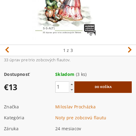
1
z 3
33 úprav pre trio zobcových flautov.
Dostupnosť
Skladom
(3 ks)
€13
Značka
Miloslav Procházka
Kategória
Noty pre zobcovú flautu
Záruka
24 mesiacov