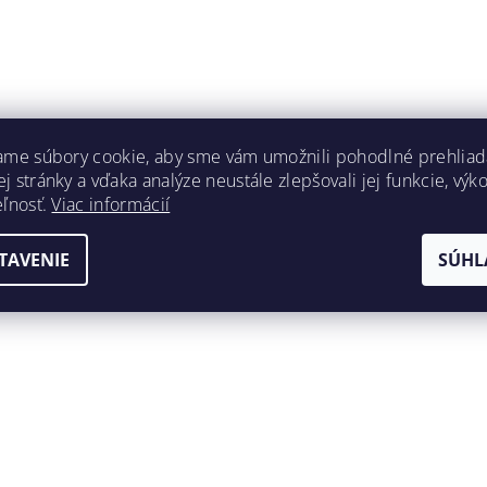
ame súbory cookie, aby sme vám umožnili pohodlné prehliad
 stránky a vďaka analýze neustále zlepšovali jej funkcie, výk
eľnosť.
Viac informácií
TAVENIE
SÚHL