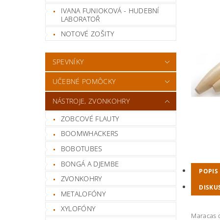
IVANA FUNIOKOVÁ - HUDEBNÍ
LABORATOŘ
NOTOVÉ ZOŠITY
SPEVNÍKY
UČEBNÉ POMÔCKY
NÁSTROJE, ZVONKOHRY
ZOBCOVÉ FLAUTY
BOOMWHACKERS
BOBOTUBES
BONGÁ A DJEMBE
POPIS
ZVONKOHRY
DISKU
METALOFÓNY
XYLOFÓNY
Maracas 