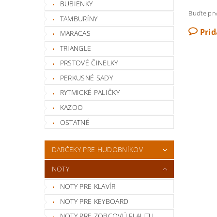
BUBIENKY
Buďte prv
TAMBURÍNY
Pri
MARACAS
TRIANGLE
PRSTOVÉ ČINELKY
PERKUSNÉ SADY
RYTMICKÉ PALIČKY
KAZOO
OSTATNÉ
DARČEKY PRE HUDOBNÍKOV
NOTY
NOTY PRE KLAVÍR
NOTY PRE KEYBOARD
NOTY PRE ZOBCOVÚ FLAUTU