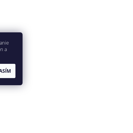
anie
on a
ASÍM