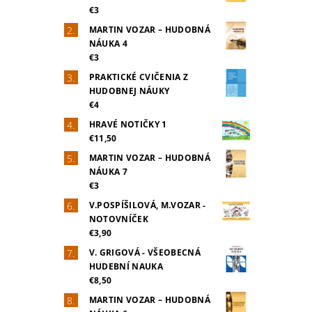
€3
MARTIN VOZAR – HUDOBNÁ
NÁUKA 4
€3
PRAKTICKÉ CVIČENIA Z
HUDOBNEJ NÁUKY
€4
HRAVÉ NOTIČKY 1
€11,50
MARTIN VOZAR – HUDOBNÁ
NÁUKA 7
€3
V.POSPÍŠILOVÁ, M.VOZAR -
NOTOVNÍČEK
€3,90
V. GRIGOVÁ - VŠEOBECNÁ
HUDEBNÍ NAUKA
€8,50
MARTIN VOZAR – HUDOBNÁ