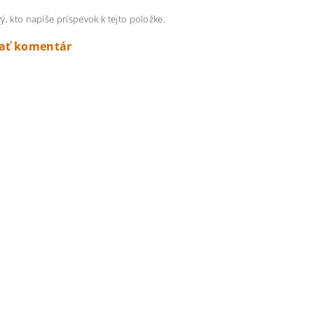
ý, kto napíše príspevok k tejto položke.
dať komentár