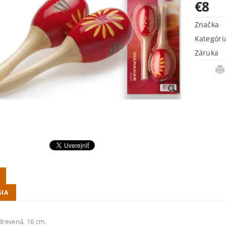
€8
Značka
Kategóri
Záruka
SIA
drevená, 16 cm.