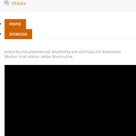
Otázka
POPIS
DISKUSIA
Jednoduchá prednesová skladbička pre začínajúcich klaviristov.
Možno hrať sólovo alebo štvorručne.