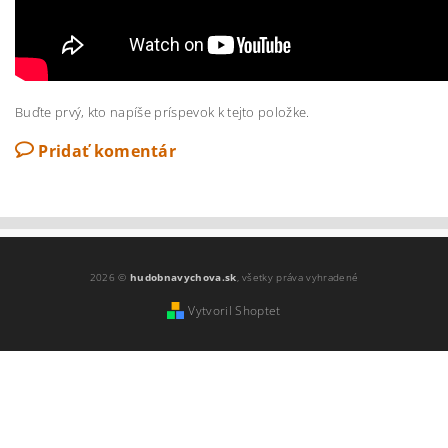
Buďte prvý, kto napíše príspevok k tejto položke.
Pridať komentár
2026 ©
hudobnavychova.sk
, všetky práva vyhradené
Vytvoril Shoptet