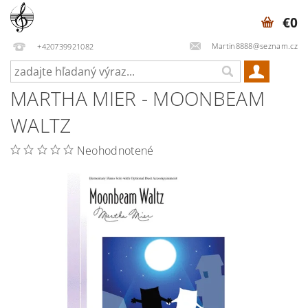
€0
Martin8888@seznam.cz
+420739921082
MARTHA MIER - MOONBEAM
WALTZ
Neohodnotené