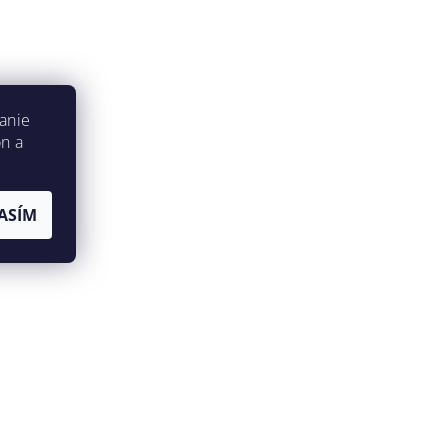
anie
on a
ASÍM