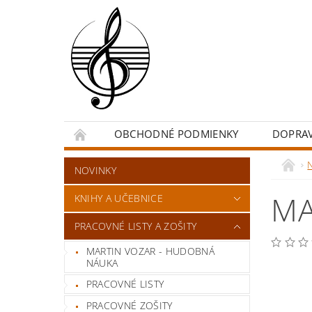
OBCHODNÉ PODMIENKY
DOPRA
NOVINKY
MA
KNIHY A UČEBNICE
PRACOVNÉ LISTY A ZOŠITY
MARTIN VOZAR - HUDOBNÁ
NÁUKA
PRACOVNÉ LISTY
PRACOVNÉ ZOŠITY