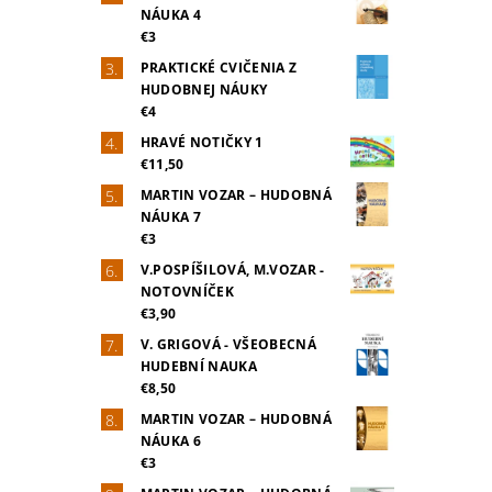
NÁUKA 4
€3
PRAKTICKÉ CVIČENIA Z
HUDOBNEJ NÁUKY
€4
HRAVÉ NOTIČKY 1
€11,50
MARTIN VOZAR – HUDOBNÁ
NÁUKA 7
€3
V.POSPÍŠILOVÁ, M.VOZAR -
NOTOVNÍČEK
€3,90
V. GRIGOVÁ - VŠEOBECNÁ
HUDEBNÍ NAUKA
€8,50
MARTIN VOZAR – HUDOBNÁ
NÁUKA 6
€3