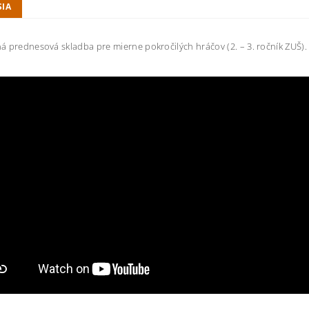
SIA
 prednesová skladba pre mierne pokročilých hráčov (2. – 3. ročník ZUŠ).