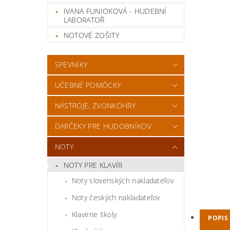
IVANA FUNIOKOVÁ - HUDEBNÍ
LABORATOŘ
NOTOVÉ ZOŠITY
SPEVNÍKY
UČEBNÉ POMÔCKY
NÁSTROJE, ZVONKOHRY
DARČEKY PRE HUDOBNÍKOV
NOTY
NOTY PRE KLAVÍR
Noty slovenských nakladateľov
Noty českých nakladateľov
Klavírne školy
POPIS