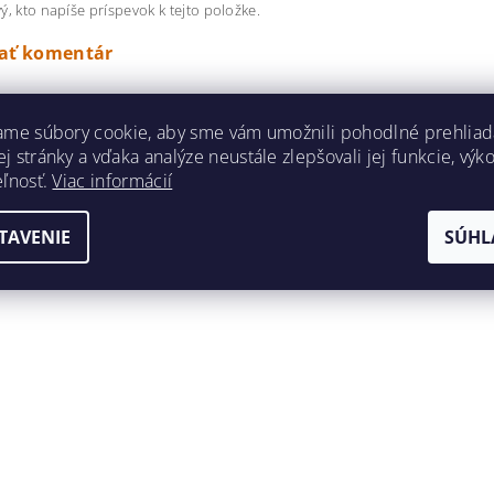
ý, kto napíše príspevok k tejto položke.
dať komentár
ame súbory cookie, aby sme vám umožnili pohodlné prehliad
 stránky a vďaka analýze neustále zlepšovali jej funkcie, výk
eľnosť.
Viac informácií
TAVENIE
SÚHL