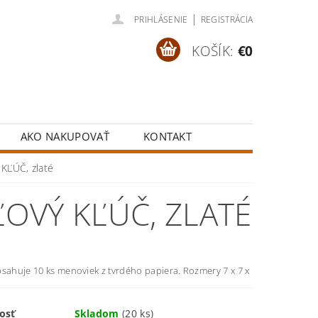
|
PRIHLÁSENIE
REGISTRÁCIA
KOŠÍK:
€0
AKO NAKUPOVAŤ
KONTAKT
KĽÚČ, zlaté
OVÝ KĽÚČ, ZLATÉ
bsahuje 10 ks menoviek z tvrdého papiera. Rozmery 7 x 7 x
osť
Skladom
(20 ks)