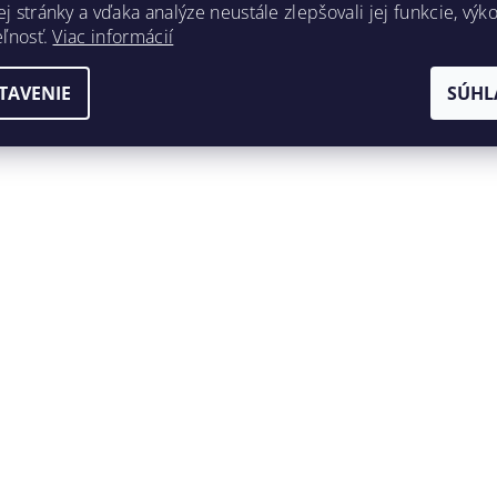
 stránky a vďaka analýze neustále zlepšovali jej funkcie, výk
eľnosť.
Viac informácií
TAVENIE
SÚHL