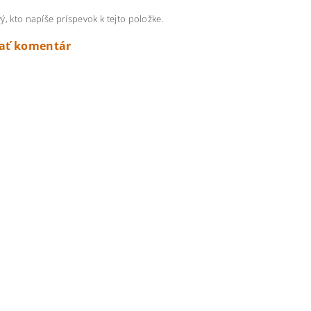
ý, kto napíše príspevok k tejto položke.
dať komentár