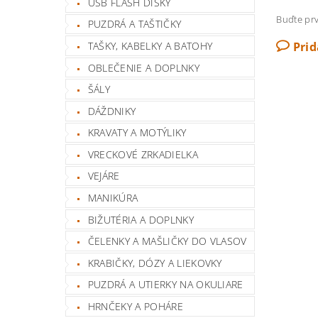
USB FLASH DISKY
Buďte prv
PUZDRÁ A TAŠTIČKY
TAŠKY, KABELKY A BATOHY
Pri
OBLEČENIE A DOPLNKY
ŠÁLY
DÁŽDNIKY
KRAVATY A MOTÝLIKY
VRECKOVÉ ZRKADIELKA
VEJÁRE
MANIKÚRA
BIŽUTÉRIA A DOPLNKY
ČELENKY A MAŠLIČKY DO VLASOV
KRABIČKY, DÓZY A LIEKOVKY
PUZDRÁ A UTIERKY NA OKULIARE
HRNČEKY A POHÁRE