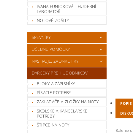
IVANA FUNIOKOVÁ - HUDEBNÍ
LABORATOŘ
NOTOVÉ ZOŠITY
SPEVNÍKY
UČEBNÉ POMÔCKY
NÁSTROJE, ZVONKOHRY
DARČEKY PRE HUDOBNÍKOV
BLOKY A ZÁPISNÍKY
PÍSACIE POTREBY
ZAKLADAČE A ZLOŽKY NA NOTY
POPIS
ŠKOLSKÉ A KANCELÁRSKE
DISKU
POTREBY
ŠTIPCE NA NOTY
Balenie o