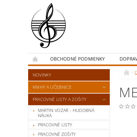
OBCHODNÉ PODMIENKY
DOPRA
NOVINKY
ME
KNIHY A UČEBNICE
PRACOVNÉ LISTY A ZOŠITY
MARTIN VOZAR - HUDOBNÁ
NÁUKA
PRACOVNÉ LISTY
PRACOVNÉ ZOŠITY