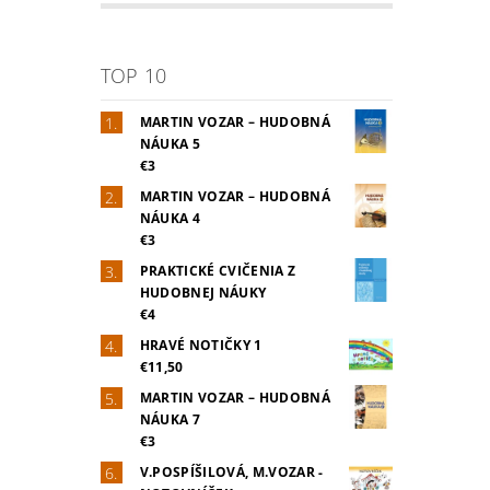
TOP 10
MARTIN VOZAR – HUDOBNÁ
NÁUKA 5
€3
MARTIN VOZAR – HUDOBNÁ
NÁUKA 4
€3
PRAKTICKÉ CVIČENIA Z
HUDOBNEJ NÁUKY
€4
HRAVÉ NOTIČKY 1
€11,50
MARTIN VOZAR – HUDOBNÁ
NÁUKA 7
€3
V.POSPÍŠILOVÁ, M.VOZAR -