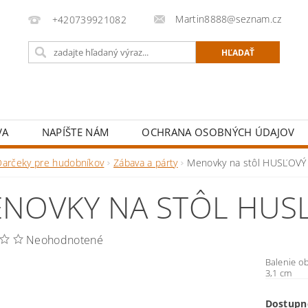
Martin8888@seznam.cz
+420739921082
VA
NAPÍŠTE NÁM
OCHRANA OSOBNÝCH ÚDAJOV
Darčeky pre hudobníkov
Zábava a párty
Menovky na stôl HUSĽOVÝ 
NOVKY NA STÔL HUSĽ
Neohodnotené
Balenie o
3,1 cm
Dostupn