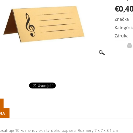
€0,4
Značka
Kategóri
Záruka
SIA
bsahuje 10 ks menoviek z tvrdého papiera. Rozmery 7 x 7 x 3,1 cm