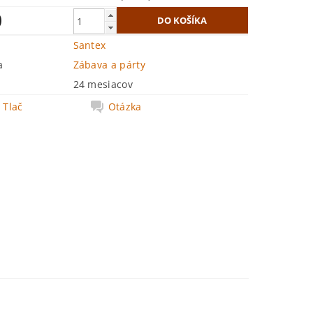
0
Santex
a
Zábava a párty
24 mesiacov
Tlač
Otázka