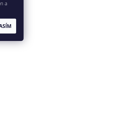
on a
ASÍM