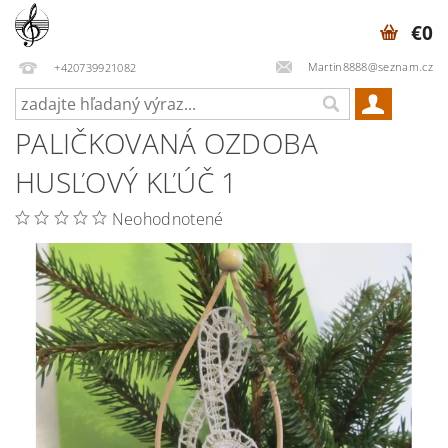
€0
Martin8888@seznam.cz
+420739921082
PALIČKOVANÁ OZDOBA
HUSĽOVÝ KĽÚČ 1
Neohodnotené