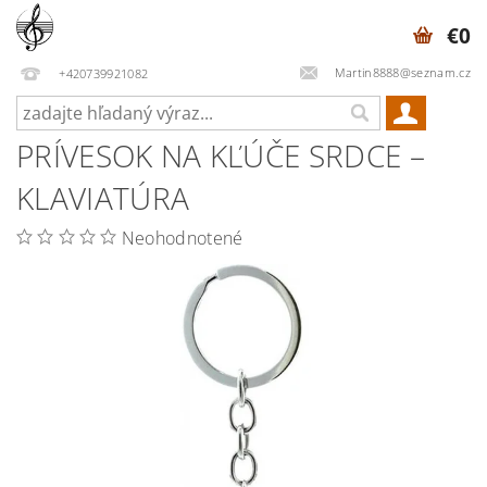
€0
Martin8888@seznam.cz
+420739921082
PRÍVESOK NA KĽÚČE SRDCE –
KLAVIATÚRA
Neohodnotené