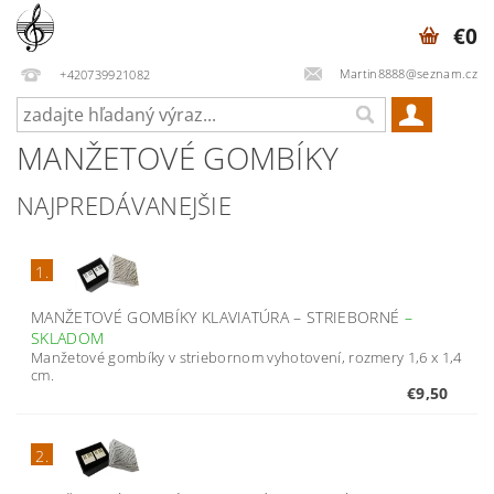
€0
Martin8888@seznam.cz
+420739921082
MANŽETOVÉ GOMBÍKY
NAJPREDÁVANEJŠIE
1.
MANŽETOVÉ GOMBÍKY KLAVIATÚRA – STRIEBORNÉ
–
SKLADOM
Manžetové gombíky v striebornom vyhotovení, rozmery 1,6 x 1,4
cm.
€9,50
2.