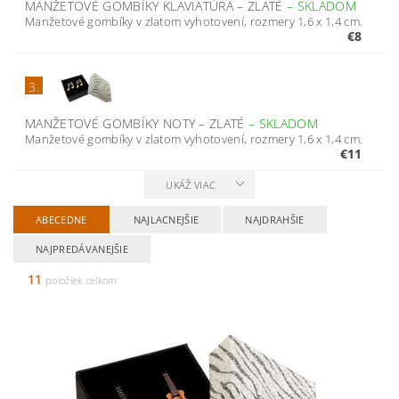
MANŽETOVÉ GOMBÍKY KLAVIATÚRA – ZLATÉ
–
SKLADOM
Manžetové gombíky v zlatom vyhotovení, rozmery 1,6 x 1,4 cm.
€8
3.
MANŽETOVÉ GOMBÍKY NOTY – ZLATÉ
–
SKLADOM
Manžetové gombíky v zlatom vyhotovení, rozmery 1,6 x 1,4 cm.
€11
UKÁŽ VIAC
ABECEDNE
NAJLACNEJŠIE
NAJDRAHŠIE
NAJPREDÁVANEJŠIE
11
položiek celkom