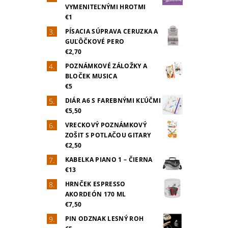
VYMENITEĽNÝMI HROTMI
€1
PÍSACIA SÚPRAVA CERUZKA A
GUĽÔČKOVÉ PERO
€2,70
POZNÁMKOVÉ ZÁLOŽKY A
BLOČEK MUSICA
€5
DIÁR A6 S FAREBNÝMI KĽÚČMI
€5,50
VRECKOVÝ POZNÁMKOVÝ
ZOŠIT S POTLAČOU GITARY
€2,50
KABELKA PIANO 1 – ČIERNA
€13
HRNČEK ESPRESSO
AKORDEÓN 170 ML
€7,50
PIN ODZNAK LESNÝ ROH