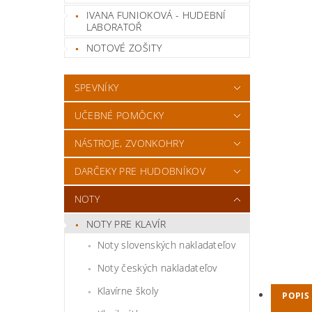
IVANA FUNIOKOVÁ - HUDEBNÍ
LABORATOŘ
NOTOVÉ ZOŠITY
SPEVNÍKY
UČEBNÉ POMÔCKY
NÁSTROJE, ZVONKOHRY
DARČEKY PRE HUDOBNÍKOV
NOTY
NOTY PRE KLAVÍR
Noty slovenských nakladateľov
Noty českých nakladateľov
Klavírne školy
POPIS