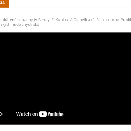
SIA
bľúbené sonatiny JA Bendy, F. Kuhlau, A Diabelli a ďalších autorov.
Publi
ľských hudobných škôl.