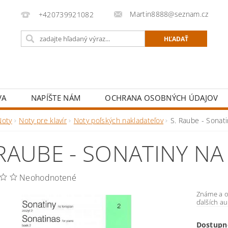
Martin8888@seznam.cz
+420739921082
VA
NAPÍŠTE NÁM
OCHRANA OSOBNÝCH ÚDAJOV
Noty
Noty pre klavír
Noty poľských nakladateľov
S. Raube - Sonati
 RAUBE - SONATINY NA
Neohodnotené
Známe a o
ďalších au
Dostupn