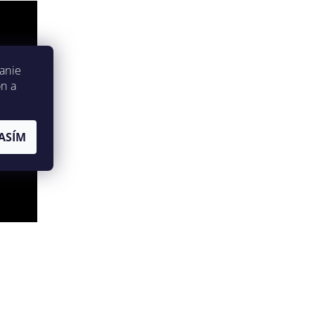
anie
on a
ASÍM