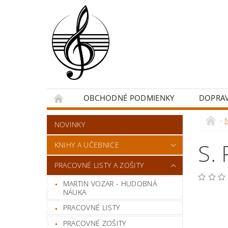
OBCHODNÉ PODMIENKY
DOPRA
NOVINKY
S.
KNIHY A UČEBNICE
PRACOVNÉ LISTY A ZOŠITY
MARTIN VOZAR - HUDOBNÁ
NÁUKA
PRACOVNÉ LISTY
PRACOVNÉ ZOŠITY