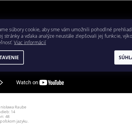
ame súbory cookie, aby sme vám umožnili pohodlné prehliad
 stránky a vďaka analýze neustále zlepšovali jej funkcie, výk
eľnosť.
Viac informácií
TAVENIE
SÚHL
anisława Raube
adieb: 14
an: 48
poľskom jazyku.