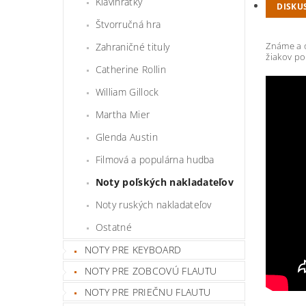
Klavihrátky
DISKU
Štvorručná hra
Známe a o
Zahraničné tituly
žiakov po
Catherine Rollin
William Gillock
Martha Mier
Glenda Austin
Filmová a populárna hudba
Noty poľských nakladateľov
Noty ruských nakladateľov
Ostatné
NOTY PRE KEYBOARD
NOTY PRE ZOBCOVÚ FLAUTU
NOTY PRE PRIEČNU FLAUTU