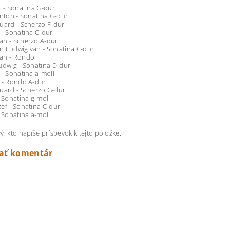
. - Sonatina G-dur
Anton - Sonatina G-dur
uard - Scherzo F-dur
 - Sonatina C-dur
an - Scherzo A-dur
n Ludwig van - Sonatina C-dur
an - Rondo
udwig - Sonatina D-dur
 - Sonatina a-moll
 - Rondo A-dur
uard - Scherzo G-dur
- Sonatina g-moll
ef - Sonatina C-dur
- Sonatina a-moll
ý, kto napíše príspevok k tejto položke.
dať komentár