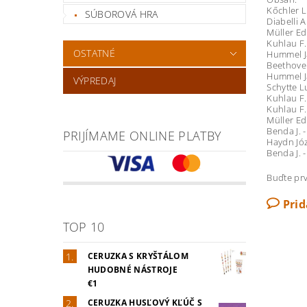
Kőchler L
SÚBOROVÁ HRA
Diabelli 
Müller Ed
Kuhlau F.
OSTATNÉ
Hummel J
Beethove
Hummel J
VÝPREDAJ
Schytte L
Kuhlau F.
Kuhlau F.
Müller Ed
Benda J. 
PRIJÍMAME ONLINE PLATBY
Haydn Józ
Benda J. 
Buďte prv
Pri
TOP 10
CERUZKA S KRYŠTÁLOM
HUDOBNÉ NÁSTROJE
€1
CERUZKA HUSĽOVÝ KĽÚČ S