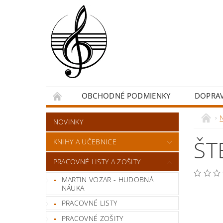
OBCHODNÉ PODMIENKY
DOPRA
NOVINKY
ŠT
KNIHY A UČEBNICE
PRACOVNÉ LISTY A ZOŠITY
MARTIN VOZAR - HUDOBNÁ
NÁUKA
PRACOVNÉ LISTY
PRACOVNÉ ZOŠITY