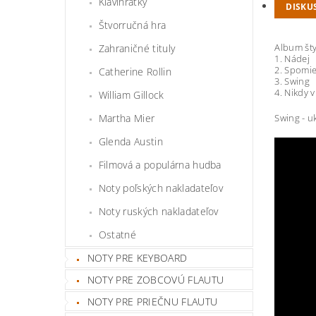
Klavihrátky
DISKU
Štvorručná hra
Album šty
Zahraničné tituly
1. Nádej
2. Spomi
Catherine Rollin
3. Swing
4. Nikdy v
William Gillock
Martha Mier
Swing - u
Glenda Austin
Filmová a populárna hudba
Noty poľských nakladateľov
Noty ruských nakladateľov
Ostatné
NOTY PRE KEYBOARD
NOTY PRE ZOBCOVÚ FLAUTU
NOTY PRE PRIEČNU FLAUTU