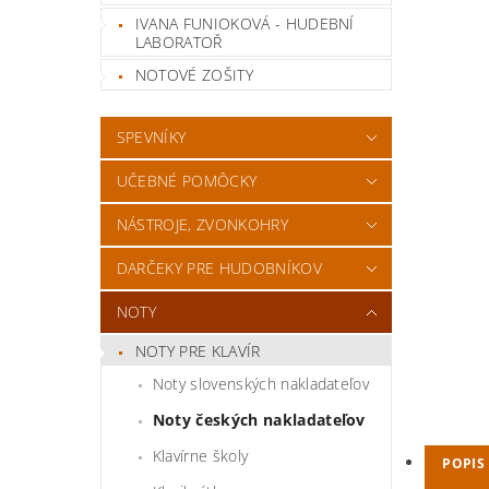
IVANA FUNIOKOVÁ - HUDEBNÍ
LABORATOŘ
NOTOVÉ ZOŠITY
SPEVNÍKY
UČEBNÉ POMÔCKY
NÁSTROJE, ZVONKOHRY
DARČEKY PRE HUDOBNÍKOV
NOTY
NOTY PRE KLAVÍR
Noty slovenských nakladateľov
Noty českých nakladateľov
Klavírne školy
POPIS