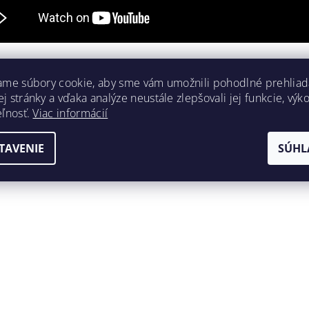
ý, kto napíše príspevok k tejto položke.
ame súbory cookie, aby sme vám umožnili pohodlné prehliad
dať komentár
 stránky a vďaka analýze neustále zlepšovali jej funkcie, výk
eľnosť.
Viac informácií
TAVENIE
SÚHL