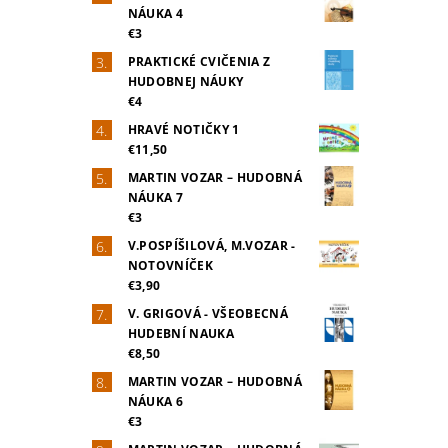
NÁUKA 4
€3
PRAKTICKÉ CVIČENIA Z
HUDOBNEJ NÁUKY
€4
HRAVÉ NOTIČKY 1
€11,50
MARTIN VOZAR – HUDOBNÁ
NÁUKA 7
€3
V.POSPÍŠILOVÁ, M.VOZAR -
NOTOVNÍČEK
€3,90
V. GRIGOVÁ - VŠEOBECNÁ
HUDEBNÍ NAUKA
€8,50
MARTIN VOZAR – HUDOBNÁ
NÁUKA 6
€3