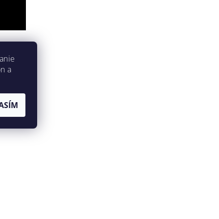
anie
on a
ASÍM