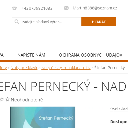
Martin8888@seznam.cz
+420739921082
VA
NAPÍŠTE NÁM
OCHRANA OSOBNÝCH ÚDAJOV
Noty
Noty pre klavír
Noty českých nakladateľov
Štefan Pernecký -
EFAN PERNECKÝ - NAD
Neohodnotené
Štyri sklad
Dostupn